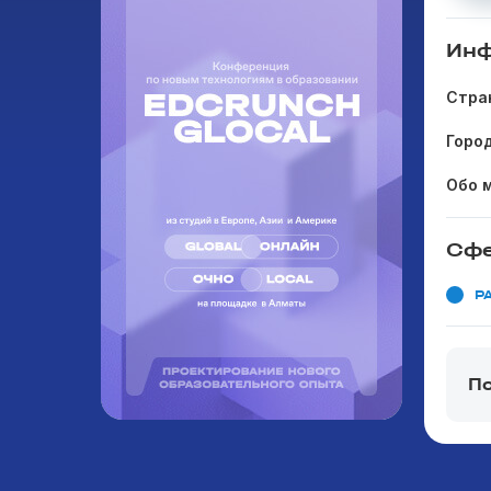
Инф
Стра
Горо
Обо 
Сфе
Р
П