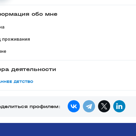
ормация обо мне
на
д проживания
мне
ра деятельности
АННЕЕ ДЕТСТВО
оделиться профилем: