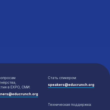
вопросам
Стать спикером:
тнёрства,
speakers@educrunch.org
стия в EXPO, СМИ:
tners@educrunch.org
Техническая поддержка: