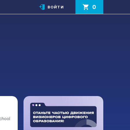
0
ВОЙТИ
chool