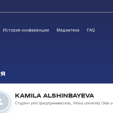
История конференции
Медиатека
FAQ
ЛЯ
KAMILA ALSHINBAYEVA
Студент phd предприниматель, Vilnius university Oilan s