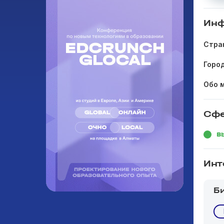
Инф
Стра
Горо
Обо 
Сфе
В
Инт
Б