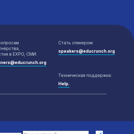
вопросам
Стать спикером:
тнёрства,
speakers@educrunch.org
стия в EXPO, СМИ:
tners@educrunch.org
Техническая поддержка:
Help.