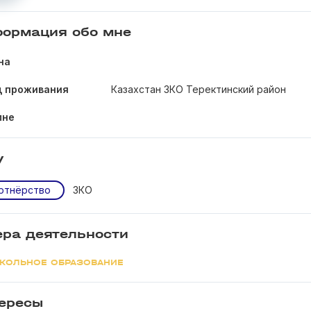
ормация обо мне
на
д проживания
Казахстан ЗКО Теректинский район
мне
у
ртнёрство
ЗКО
ра деятельности
КОЛЬНОЕ ОБРАЗОВАНИЕ
ересы