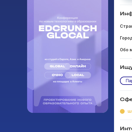
Инф
Стра
Горо
Обо 
Ищ
Па
Сфе
Ш
Инт