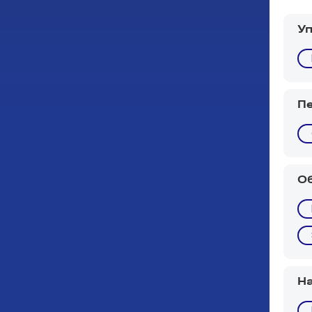
У
П
О
Н