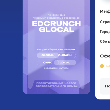
Инф
Стра
Горо
Обо 
Сфе
Ш
П