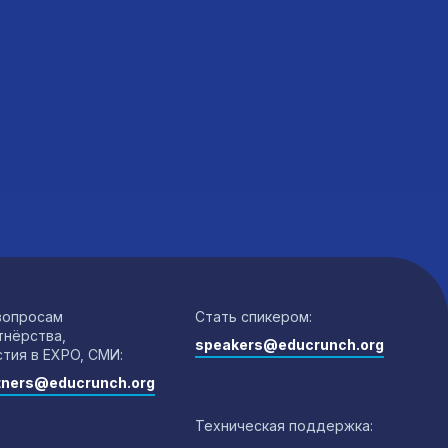
вопросам
Стать спикером:
тнёрства,
speakers@educrunch.org
стия в EXPO, СМИ:
tners@educrunch.org
Техническая поддержка: