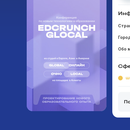
Инф
Стра
Горо
Обо 
Сфе
Ш
П