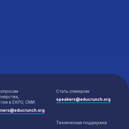
вопросам
Стать спикером:
тнёрства,
speakers@educrunch.org
стия в EXPO, СМИ:
tners@educrunch.org
Техническая поддержка: