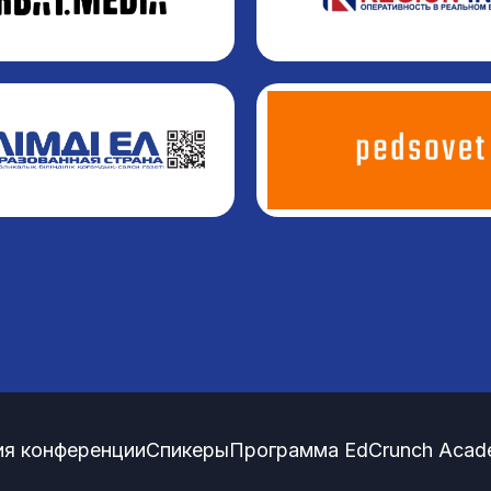
я конференции
Спикеры
Программа EdCrunch Acad