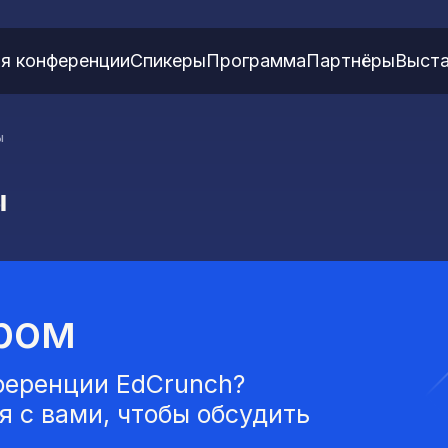
я конференции
Спикеры
Программа
Партнёры
Выста
ы
Ы
ром
ференции EdCrunch?
 с вами, чтобы обсудить