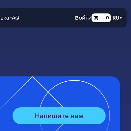
вка
FAQ
Войти
0
RU
Напишите нам