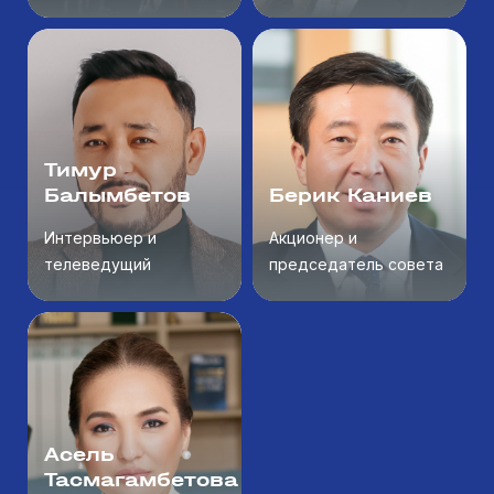
Forbes 30 до 30
Тимур
Балымбетов
Берик Каниев
Интервьюер и
Акционер и
телеведущий
председатель совета
директоров Lancaster
Group
Асель
Тасмагамбетова