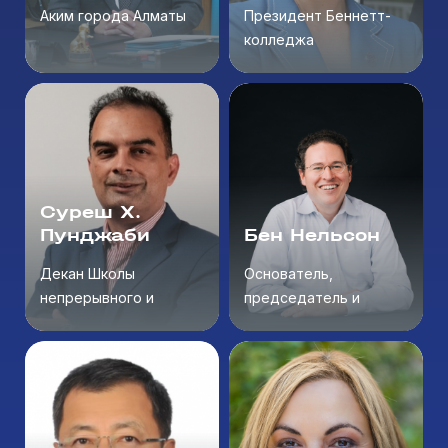
Аким города Алматы
Президент Беннетт-
колледжа
Суреш Х.
Пунджаби
Бен Нельсон
Декан Школы
Основатель,
непрерывного и
председатель и
дополнительного
генеральный директор
образования
Minerva Project
Национального
университета