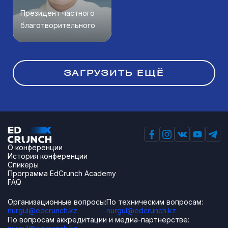
Президент частного
благотворительного
фонда «Саби»
ЗАГРУЗИТЬ ЕЩЁ
О конференции
История конференции
Спикеры
Программа EdCrunch Academy
FAQ
Организационные вопросы:
По техническим вопросам:
nurgul@edcrunch.kz
nurgul@edcrunch.kz
По вопросам аккредитации и медиа-партнерстве: