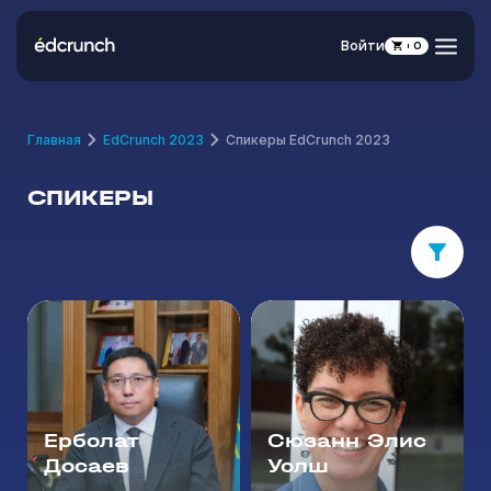
Войти
0
Главная
EdCrunch 2023
Спикеры EdCrunch 2023
СПИКЕРЫ
Ерболат
Сюзанн Элис
Досаев
Уолш