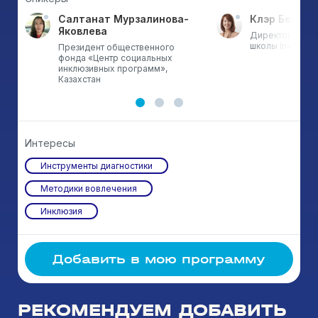
Салтанат Мурзалинова-
Клэр Белл
Яковлева
в
Директор меж
т,
школы Invictus,
Президент общественного
фонда «Центр социальных
инклюзивных программ»,
Казахстан
Интересы
Инструменты диагностики
Методики вовлечения
Инклюзия
Добавить в мою программу
РЕКОМЕНДУЕМ ДОБАВИТЬ