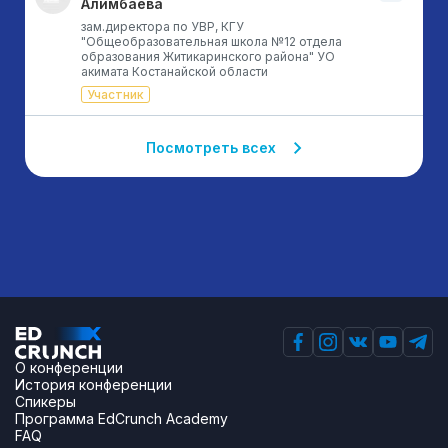
Алимбаева
зам.директора по УВР, КГУ
"Общеобразовательная школа №12 отдела
образования Житикаринского района" УО
акимата Костанайской области
Участник
Посмотреть всех
О конференции
История конференции
Спикеры
Программа EdCrunch Academy
FAQ