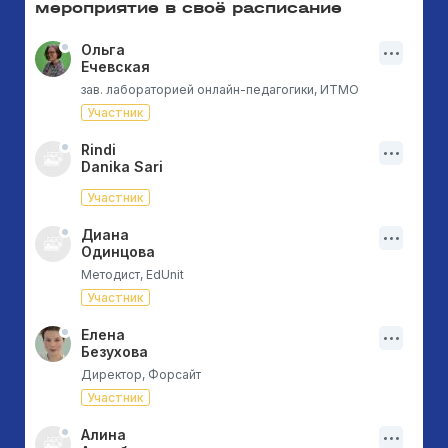
мероприятие в своё расписание
Ольга
Ечевская
зав. лабораторией онлайн-педагогики, ИТМО
Участник
Rindi
Danika Sari
Участник
Диана
Одинцова
Методист, EdUnit
Участник
Елена
Безухова
Директор, Форсайт
Участник
Алина