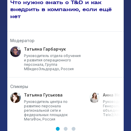
Что нужно знать о T&D и как
внедрить в компанию, если ещё
нет
Модератор
Татьяна Гарбарчук
Руководитель отдела обучения
и развития операционного
персонала, Группа
МВидеоЭльдорадо, Россия
Спикеры
Татьяна Гуськова
Анна Невзор
Руководитель центра по
Руководитель о
развитию персонала
Генеральный д
региональной сети и
объединённая 
федеральных площадок
Тele2/Altel, Каз
МегаФон, Россия