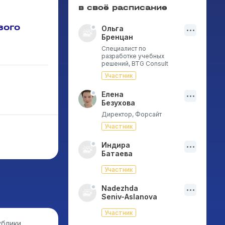
в своё расписание
вого
Ольга
Бренцан
Специалист по
разработке учебных
решений, BTG Consult
Участник
Елена
Безухова
Директор, Форсайт
Участник
Индира
Батаева
Участник
Nadezhda
Seniv-Aslanova
Участник
блики,