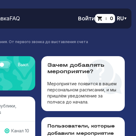
вка
FAQ
Войти
0
RU
ния. От первого звонка до выставления счета
Зачем добавлять
Выкл.
мероприятие?
Мероприятие появится в вашем
персональном расписании, и мы
пришлём уведомление за
полчаса до начала.
ублики,
s
Пользователи, которые
Канал 10
добавили мероприятие