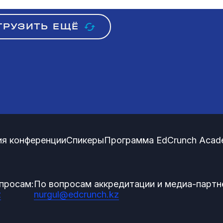
ГРУЗИТЬ ЕЩЁ
я конференции
Спикеры
Программа EdCrunch Acad
просам:
По вопросам аккредитации и медиа-партн
z
nurgul@edcrunch.kz