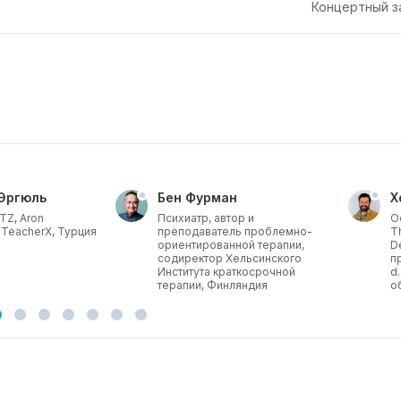
Концертный з
Эргюль
Бен Фурман
Х
TZ, Aron
Психиатр, автор и
О
 TeacherX, Турция
преподаватель проблемно-
T
ориентированной терапии,
De
содиректор Хельсинского
п
Института краткосрочной
d
терапии, Финляндия
о