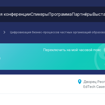
я конференции
Спикеры
Программа
Партнёры
Выста
Цифровизация бизнес-процессов частных организаций образова
Переключить на мой часовой пояс
я
Дворец Респ
EdTech Case