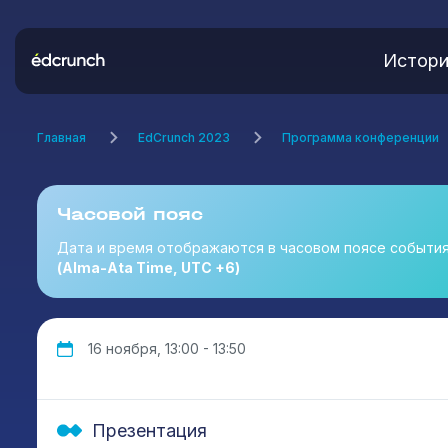
Истори
Главная
EdCrunch 2023
Программа конференции
Часовой пояс
Дата и время отображаются в часовом поясе событи
(Alma-Ata Time, UTC +6)
16 ноября, 13:00 - 13:50
Презентация