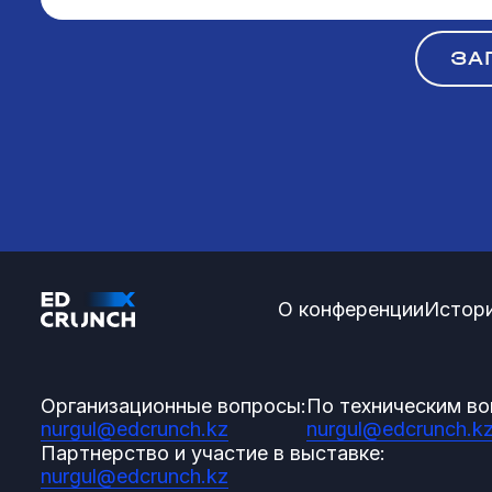
ЗА
О конференции
Истори
Организационные вопросы:
По техническим во
nurgul@edcrunch.kz
nurgul@edcrunch.k
Партнерство и участие в выставке:
nurgul@edcrunch.kz