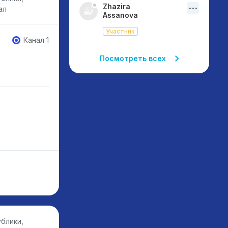
Zhazira
ал
Assanova
Участник
Канал 1
Посмотреть всех
блики,