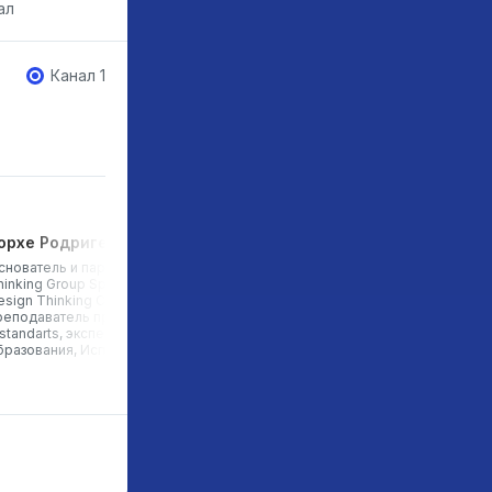
ал
Канал 1
орхе Родригеc
Мирас Максимов
снователь и партнер Design
Гимназия №36 им. Б.Атыханулы,
hinking Group Spain, эксперт
ученик 9-класса , 15 лет,
sign Thinking Center, Asia,
Казахстан
реподаватель программы
.standarts, эксперт в области
бразования, Испания