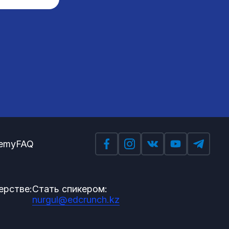
emy
FAQ
ерстве:
Стать спикером:
nurgul@edcrunch.kz