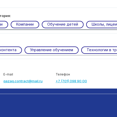
тория:
ии
Компании
Обучение детей
Школы, лицеи
контента
Управление обучением
Технологии в т
E-mail
Телефон
qazaq.contract@mail.ru
+7 (701) 098 90 00