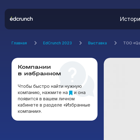
Истори
Главная
EdCrunch 2023
Выставка
ТОО «Qa
Компании
в избранном
Чтобы быстро найти нужную
компанию, нажмите на
и она
появится в вашем личном
кабинете в разделе «Избранные
компании».