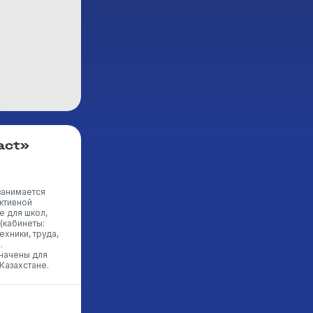
act»
занимается
ктивной
 для школ,
(кабинеты:
ехники, труда,
.
начены для
Казахстане.