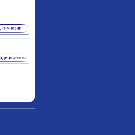
, гимназии
радиционном обучении
Методы доставки контента