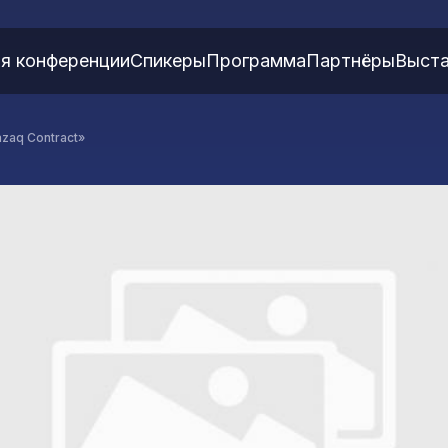
я конференции
Спикеры
Программа
Партнёры
Выста
zaq Contract»