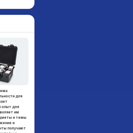
тема
Dot Pad 320 – это дисплей, который может
льности для
одновременно отображать текст Брайля и
вает
тактильную графику. Подключается к
 опыт для
iPhone/iPad с ОС 15.2 или выше.
зволяет им
Подключившись к iPhone/iPad, можно печатать
едметы и темы
изображения, фотографии и фигуры значков,
ужение и
которые появляются на экране в качестве
нты получают
тактильной информации на DotPad 320 в