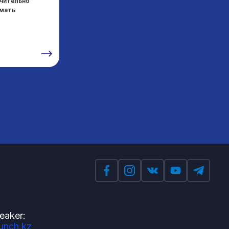
ачительно
режиме реального времени. Кроме того,
имать
можно использовать специальный пакет SDK
от Dot для вывода тактильной информации из
определенных приложений на DotPad 320.
eaker:
unch.kz