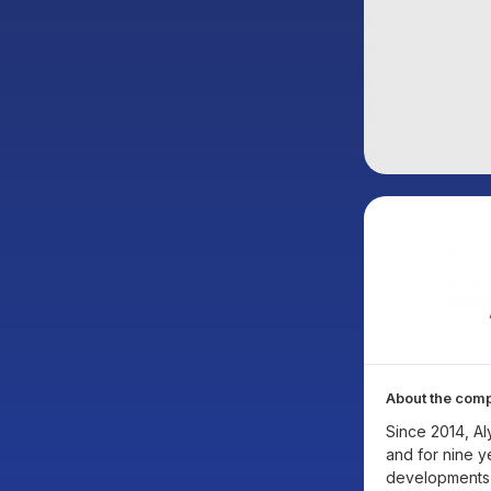
About the com
Since 2014, A
and for nine ye
developments in