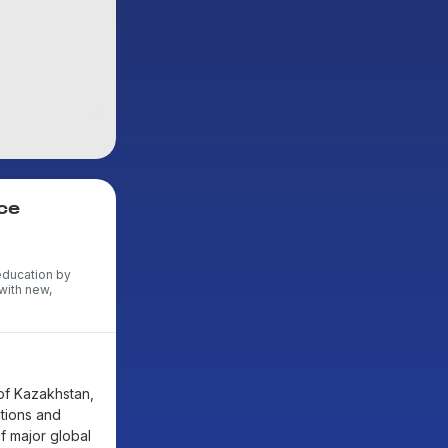
ce
education by
with new,
of Kazakhstan,
ations and
of major global