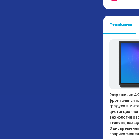
Products
Dot Pad 320 – это дисплей, который может
Разрешение 4K 
одновременно отображать текст Брайля и
фронтальная п
тактильную графику. Подключается к
градусов. Инт
iPhone/iPad с ОС 15.2 или выше.
дистанционного
Подключившись к iPhone/iPad, можно печатать
Технология ра
изображения, фотографии и фигуры значков,
стилуса, пальц
которые появляются на экране в качестве
Одновременное
тактильной информации на DotPad 320 в
соприкосновен