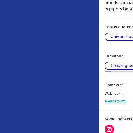
brands special
equipped more 
Target audien
Universitie
Functions:
Creating c
Contacts:
Web-сайт
alyansts.kz
Social network