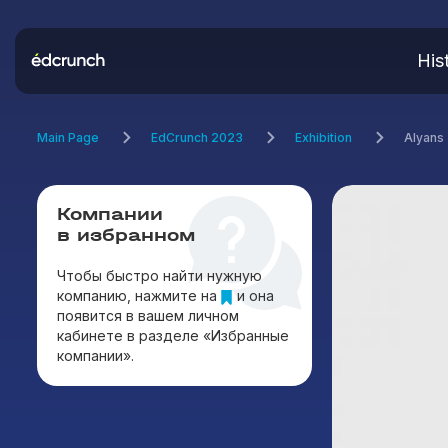
His
Main Page
EdCrunch 2023
Exhibition
Alyans
Компании
в избранном
Чтобы быстро найти нужную
компанию, нажмите на
и она
появится в вашем личном
кабинете в разделе «Избранные
компании».