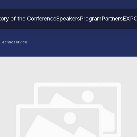
tory of the Conference
Speakers
Program
Partners
EXP
 Technoservice