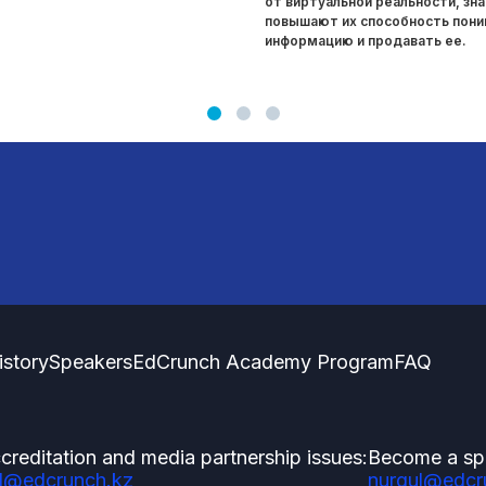
от виртуальной реальности, зн
повышают их способность пон
информацию и продавать ее.
istory
Speakers
EdCrunch Academy Program
FAQ
creditation and media partnership issues:
Become a sp
l@edcrunch.kz
nurgul@edcr