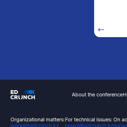
режиме реального времени. Кроме того,
можно использовать специальный пакет SDK
от Dot для вывода тактильной информации из
определенных приложений на DotPad 320.
About the conference
H
Organizational matters:
For technical issues:
On ac
nurgul@edcrunch.kz
nurgul@edcrunch.kz
nurgu