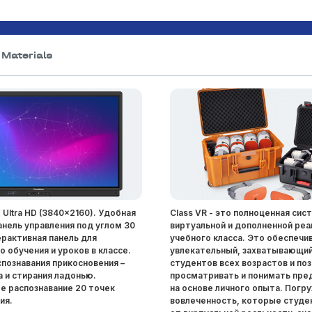
Materials
Ultra HD (3840x2160). Удобная
Class VR - это полноценная сис
анель управления под углом 30
виртуальной и дополненной реа
ерактивная панель для
учебного класса. Это обеспечи
 обучения и уроков в классе.
увлекательный, захватывающий
спознавания прикосновения –
студентов всех возрастов и по
а и стирания ладонью.
просматривать и понимать пр
 распознавание 20 точек
на основе личного опыта. Погр
ия.
вовлеченность, которые студе