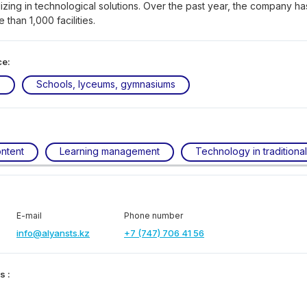
izing in technological solutions. Over the past year, the company ha
than 1,000 facilities.
ce:
s
Schools, lyceums, gymnasiums
ontent
Learning management
Technology in traditiona
E-mail
Phone number
info@alyansts.kz
+7 (747) 706 41 56
s :