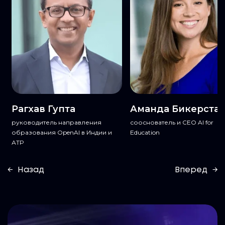
Рагхав Гупта
Аманда Бикерста
ю
руководитель направления
сооснователь и CEO AI for
образования OpenAI в Индии и
Education
АТР
←
Назад
Вперед
→