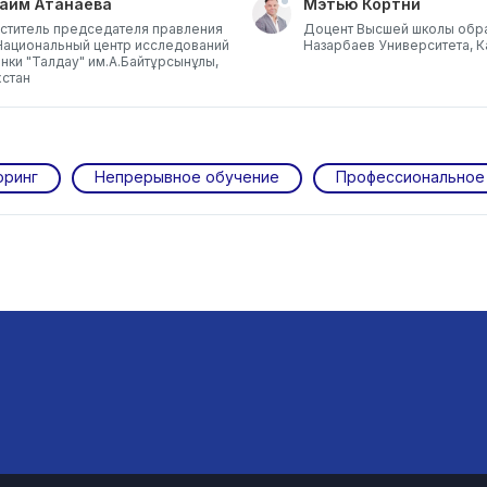
аим Атанаева
Мэтью Кортни
ститель председателя правления
Доцент Высшей школы обр
Национальный центр исследований
Назарбаев Университета, К
енки "Талдау" им.А.Байтұрсынұлы,
хстан
оринг
Непрерывное обучение
Профессиональное