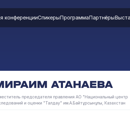
я конференции
Спикеры
Программа
Партнёры
Выста
МИРАИМ АТАНАЕВА
меститель председателя правления АО "Национальный центр
следований и оценки "Талдау" им.А.Байтұрсынұлы, Казахстан