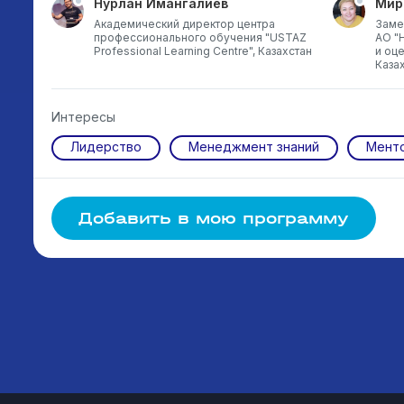
Нурлан Имангалиев
Мир
Академический директор центра
Заме
профессионального обучения "USTAZ
АО "
Professional Learning Centre", Казахстан
и оц
Каза
Интересы
Лидерство
Менеджмент знаний
Мент
Добавить в мою программу