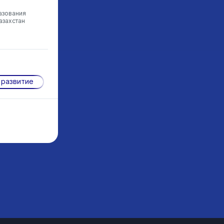
азования
азахстан
 развитие