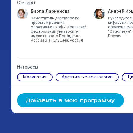
Спикеры
Виола Ларионова
Андрей Ко
р
Заместитель директора по
Руководитель
проектам развития
цифровых пр
образования УрФУ, Уральский
образовател
федеральный университет
"Самолетум", 
имени первого Президента
Россия
России Б. Н. Ельцина, Россия
Интересы
Мотивация
Адаптивные технологии
Ци
Добавить в мою программу