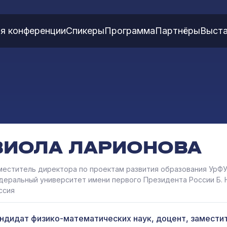
я конференции
Спикеры
Программа
Партнёры
Выста
ВИОЛА ЛАРИОНОВА
меститель директора по проектам развития образования УрФУ
деральный университет имени первого Президента России Б. Н
ссия
ндидат физико-математических наук, доцент, замести