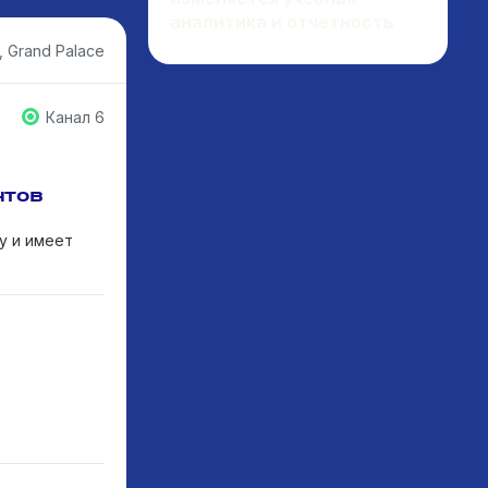
аналитика и отчетность
 Grand Palace
Канал 6
нтов
у и имеет