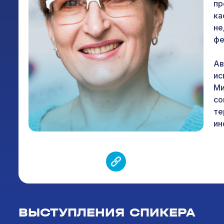
пр
ка
не
фе
Ав
ис
Ми
со
те
ин
ВЫСТУПЛЕНИЯ СПИКЕРА