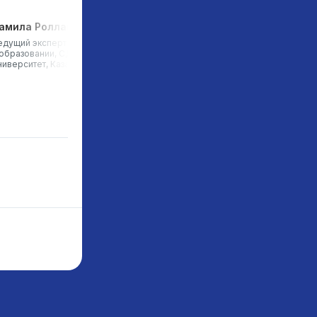
амила Роллан
Ұлықбек Мұхитден
едущий эксперт по инклюзии
Исполнительный директор
 образовании, СДУ
Platonus, Казахстан
ниверситет, Казахстан