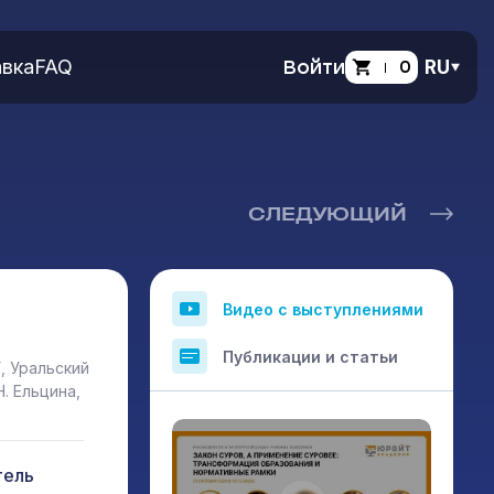
вка
FAQ
Войти
0
RU
СЛЕДУЮЩИЙ
Видео с выступлениями
Публикации и статьи
, Уральский
. Ельцина,
тель