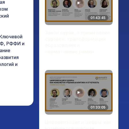
ая
ком
ский
01:43:45
Закон суров, а применение
 Ключевой
суровее: трансформация
НФ, РФФИ и
образования и
ание
нормативные рамки
развития
логий и
01:33:05
Цифровизация и цифры: как
изменяется учебная