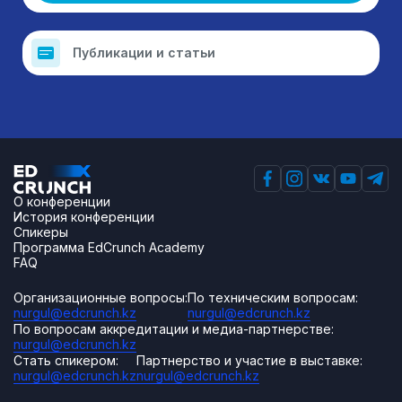
Публикации и статьи
О конференции
История конференции
Спикеры
Программа EdCrunch Academy
FAQ
Организационные вопросы:
По техническим вопросам:
nurgul@edcrunch.kz
nurgul@edcrunch.kz
По вопросам аккредитации и медиа-партнерстве:
nurgul@edcrunch.kz
Стать спикером:
Партнерство и участие в выставке:
nurgul@edcrunch.kz
nurgul@edcrunch.kz