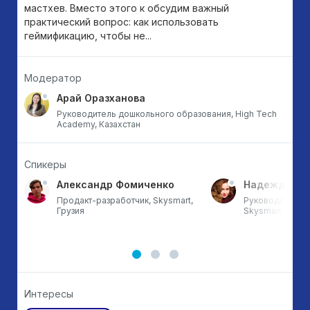
мастхев. Вместо этого к обсудим важный
практический вопрос: как использовать
геймификацию, чтобы не...
Модератор
Арай Оразханова
Руководитель дошкольного образования, High Tech
Academy, Казахстан
Спикеры
й
Александр Фомиченко
Надежда Де
Продакт-разработчик, Skysmart,
Руководитель G
Грузия
Skysmart, Росс
Интересы