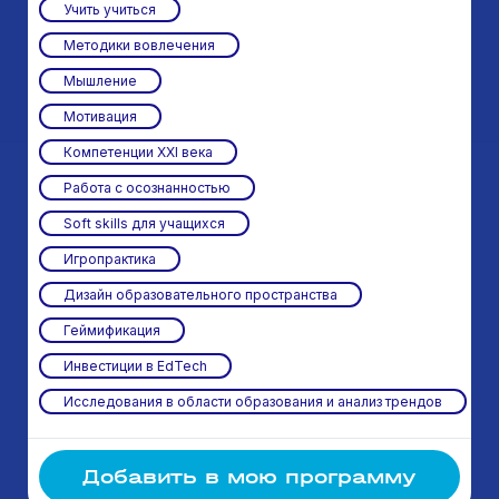
Учить учиться
Методики вовлечения
Мышление
Мотивация
Компетенции XXI века
Работа с осознанностью
Soft skills для учащихся
Игропрактика
Дизайн образовательного пространства
Геймификация
Инвестиции в EdTech
Исследования в области образования и анализ трендов
Добавить в мою программу