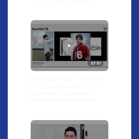
37:51
Павел Воропаев – Эволюция
Style Transfer: как все
художники собрались в
одном моб. приложении