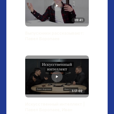
39:41
Выпускники рассказывают:
Павел Воропаев
1:17:02
Искусственный интеллект |
Павел Воропаев, Иван