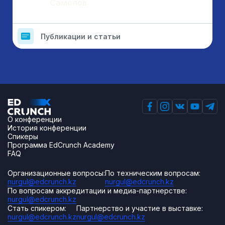
Самолов
Публикации и статьи
О конференции
История конференции
Спикеры
Программа EdCrunch Academy
FAQ
Организационные вопросы:
По техническим вопросам:
nurgul@edcrunch.kz
nurgul@edcrunch.kz
По вопросам аккредитации и медиа-партнерстве:
nurgul@edcrunch.kz
Стать спикером:
Партнерство и участие в выставке:
nurgul@edcrunch.kz
nurgul@edcrunch.kz