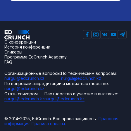
О конференции
История конференции
Спикеры
Программа EdCrunch Academy
FAQ
Организационные вопросы:
По техническим вопросам:
nurgul@edcrunch.kz
nurgul@edcrunch.kz
По вопросам аккредитации и медиа-партнерстве:
nurgul@edcrunch.kz
Стать спикером:
Партнерство и участие в выставке:
nurgul@edcrunch.kz
nurgul@edcrunch.kz
© 2014–2025, EdCrunch. Все права защищены.
Правовая
информация.
Правила оплаты.