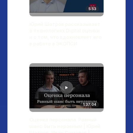
5:53
Юрий Шатров рассказывает
о технологиях Digital оценки
и о том, что вдохновляет его
в работе в ЭКОПСИ
1:37:04
Оценка персонала. Равный
шанс быть неравным | Юрий
Шатров, Иван Самолов |