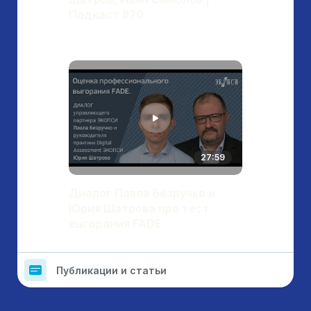
Подкаст #70
27:59
Диалог Павла Безручко и
Юрия Шатрова про тест
выгорания FADE
Публикации и статьи