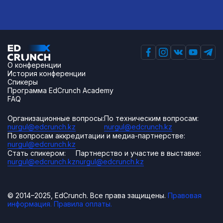
О конференции
История конференции
Спикеры
Программа EdCrunch Academy
FAQ
Организационные вопросы:
По техническим вопросам:
nurgul@edcrunch.kz
nurgul@edcrunch.kz
По вопросам аккредитации и медиа-партнерстве:
nurgul@edcrunch.kz
Стать спикером:
Партнерство и участие в выставке:
nurgul@edcrunch.kz
nurgul@edcrunch.kz
© 2014–2025, EdCrunch. Все права защищены.
Правовая
информация.
Правила оплаты.