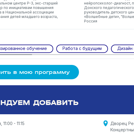
льном центре P-3, экс-старший
нейропсихолог-диагност, 
р по инициативам повышения
Донского педагогического
а в Национальной ассоциации
руководитель детского це
ания детей младшего возраста,
«Волшебные дети», "Волше
Россия
зированное обучение
Работа с будущим
Дизайн 
ить в мою программу
НДУЕМ ДОБАВИТЬ
 11:00 - 11:15
Дворец Ре
Концертны