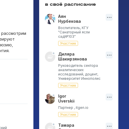
в своё расписание
Аян
Нурбекова
Воспитатель, КГУ
"Санаторный ясли
, рассмотрим
сад№103"
изируют
Участник
люзию,
ития.
Диляра
Шакирзянова
Руководитель сектора
аналитических
исследований, доцент,
Университет Иннополис
Участник
Igor
Uverskii
Партнер , itgen.io
Участник
Тамара
ский