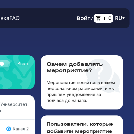
вка
FAQ
Войти
0
RU
Зачем добавлять
Выкл.
мероприятие?
Мероприятие появится в вашем
персональном расписании, и мы
пришлём уведомление за
полчаса до начала.
 Университет,
л
Пользователи, которые
Канал 2
добавили мероприятие