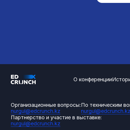
О конференции
Истори
Организационные вопросы:
По техническим во
nurgul@edcrunch.kz
nurgul@edcrunch.k
Партнерство и участие в выставке:
nurgul@edcrunch.kz