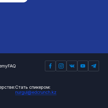
emy
FAQ
ерстве:
Стать спикером:
nurgul@edcrunch.kz