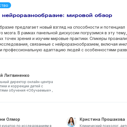
ство
 нейроразнообразие: мировой обзор
разие предлагает новый взгляд на способности и потенциал
о мозга. В рамках панельной дискуссии погрузимся в эту тему
ых точек зрения и изучим мировые практики. Спикеры проанал
исследования, связанные с нейроразнообразием, включая инк
 и профессиональную адаптацию людей с особенностями разв
ий Литвиненко
ьный директор онлайн-центра
тики и коррекции детей с
тями обучения «Обучаемые» ,
ни Олмор
Кристина Прошакова
 куратор по исследованиям в
Клинический психолог, дет