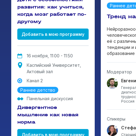
Раннее дет
развития: как учиться,
когда мозг работает по-
Тренд на
другому
Нейроразнооб
Добавить в мою программу
человеческог
её с различн
тенденции и 
образование
16 ноября, 11:00 - 11:50
Каспийский Университет,
Актовый зал
Модератор
Канал 2
Евген
Генерал
Раннее детство
диагнос
труднос
Панельная дискуссия
Россия
Дивергентное
мышление как новая
Спикеры
норма
Стефа
Добавить в мою программу
Старший