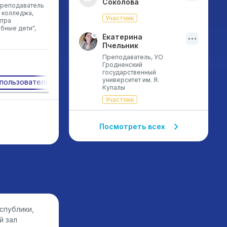
Соколова
преподаватель
 колледжа,
Участник
нтра
бные дети",
Екатерина
Пчельник
Преподаватель, УО
Гродненский
государственный
университет им. Я.
пользовательского опыта
Инклюзия
Нейропласти
Купалы
Участник
Посмотреть всех
спублики,
й зал