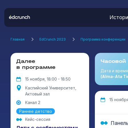
Истори
Главная
EdCrunch 2023
Программа конференции
Далее
Часовой
в программе
Дата и врем
(Alma-Ata Ti
15 ноября, 18:00 - 18:50
Каспийский Университет,
Актовый зал
15 ноября
Канал 2
Раннее детство
Кейс-сессия
Панель
Дети с особенностями