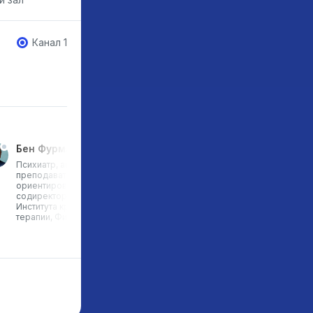
Канал 1
Бен Фурман
Хорхе Родригеc
Психиатр, автор и
Основатель и партнер Des
преподаватель проблемно-
Thinking Group Spain, эксп
ориентированной терапии,
Design Thinking Center, Asi
содиректор Хельсинского
преподаватель программ
Института краткосрочной
d.standarts, эксперт в обла
терапии, Финляндия
образования, Испания