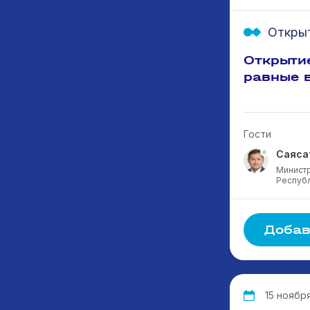
Откры
Открыти
равные 
Гости
Саяса
Министр
Республ
Добав
15 ноября,