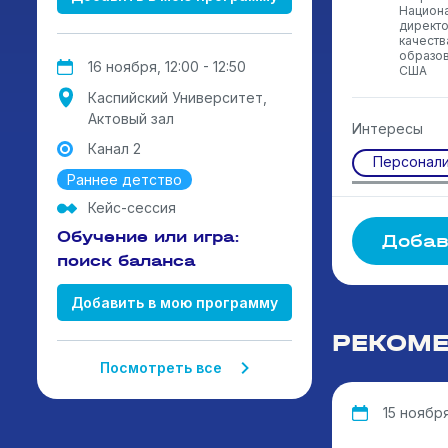
Национа
директо
качеств
образов
16 ноября, 12:00 - 12:50
США
Каспийский Университет,
Актовый зал
Интересы
Канал 2
Персонали
Раннее детство
Кейс-сессия
Обучение или игра:
Добав
поиск баланса
Добавить в мою программу
РЕКОМЕ
Посмотреть все
15 ноября,