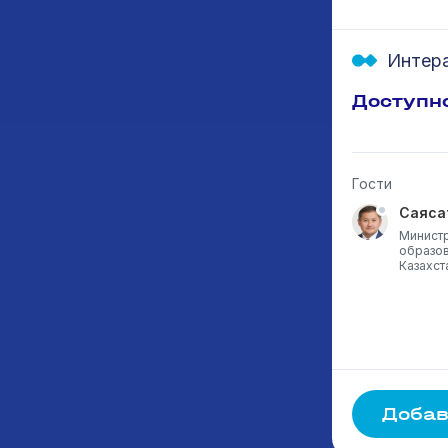
Интера
Доступн
Гости
Камила Абдолда
Саяса
Школа №15 им К.Азербаева ,
Министр
ученица 7-класса , 12 лет,
образов
Казахстан
Казахст
Добав