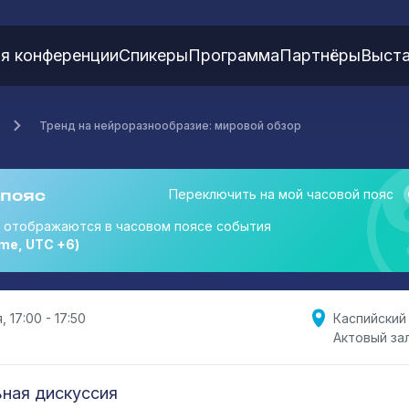
я конференции
Спикеры
Программа
Партнёры
Выста
Тренд на нейроразнообразие: мировой обзор
 пояс
Переключить на мой часовой пояс
я отображаются в часовом поясе события
me, UTC +6)
, 17:00 - 17:50
Каспийский
Актовый за
ная дискуссия