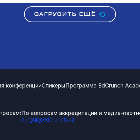
ЗАГРУЗИТЬ ЕЩЁ
я конференции
Спикеры
Программа EdCrunch Acad
просам:
По вопросам аккредитации и медиа-партн
z
nurgul@edcrunch.kz