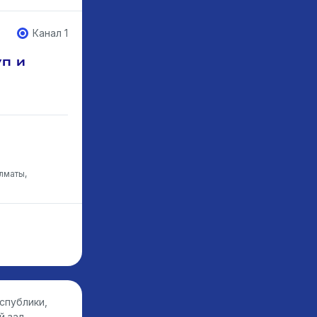
Канал 1
п и
лматы,
спублики,
й зал