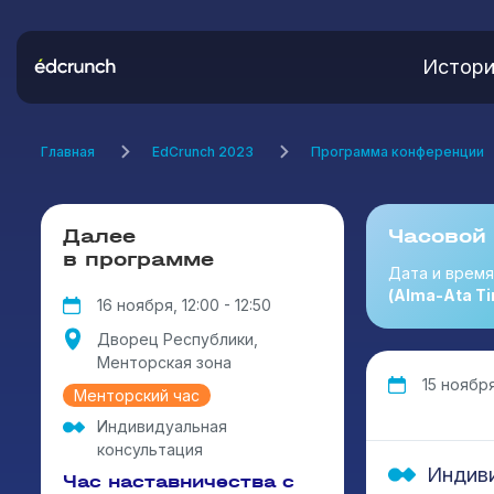
Истори
Главная
EdCrunch 2023
Программа конференции
Далее
Часовой
в программе
Дата и врем
(Alma-Ata Ti
16 ноября, 12:00 - 12:50
Дворец Республики,
Менторская зона
15 ноября
Менторский час
Индивидуальная
консультация
Индиви
Час наставничества с