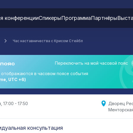
я конференции
Спикеры
Программа
Партнёры
Выста
Час наставничества с Крисом Стейбл
 пояс
Переключить на мой часовой пояс
я отображаются в часовом поясе события
me, UTC +6)
, 17:00 - 17:50
Дворец Рес
Менторская
дуальная консультация