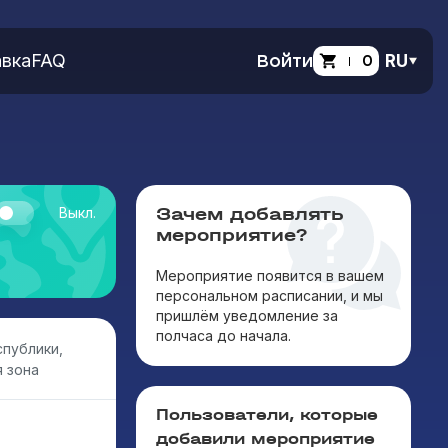
вка
FAQ
Войти
0
RU
Зачем добавлять
Выкл.
мероприятие?
Мероприятие появится в вашем
персональном расписании, и мы
пришлём уведомление за
полчаса до начала.
публики,
 зона
Пользователи, которые
добавили мероприятие