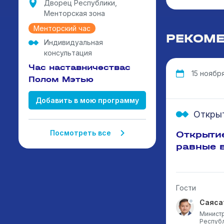
Дворец Республики,
Менторская зона
Менторский час
РЕКОМЕ
Индивидуальная
консультация
Час наставничествас
15 ноября,
Полом Мэтью
Добавить в мою программу
Откры
Посмотреть все
Открыти
равные 
Гости
Саяса
Министр
Республ