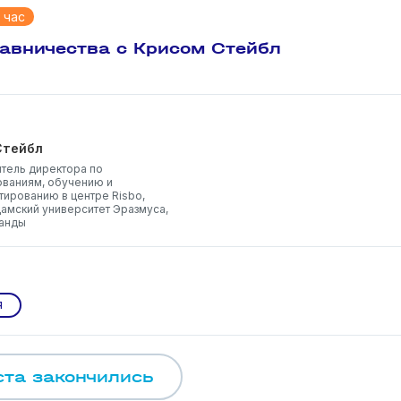
 час
тавничества с Крисом Стейбл
Стейбл
тель директора по
ваниям, обучению и
тированию в центре Risbo,
амский университет Эразмуса,
анды
я
та закончились