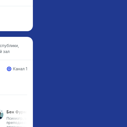
спублики,
й зал
Канал 1
Бен Фурман
Хорхе Родригеc
Психиатр, автор и
Основатель и партнер Des
преподаватель проблемно-
Thinking Group Spain, эксп
ориентированной терапии,
Design Thinking Center, Asi