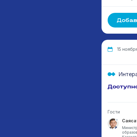
Добав
15 ноября,
Интера
Доступн
Гости
Камила Абдолда
Саяса
Школа №15 им К.Азербаева ,
Министр
ученица 7-класса , 12 лет,
образов
Казахстан
Казахст