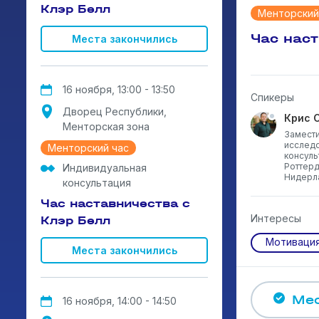
Клэр Белл
Менторский
Час нас
Места закончились
16 ноября, 13:00 - 13:50
Спикеры
Дворец Республики,
Крис 
Менторская зона
Замести
исследо
Менторский час
консуль
Роттерд
Индивидуальная
Нидерл
консультация
Час наставничества с
Интересы
Клэр Белл
Мотиваци
Места закончились
Мес
16 ноября, 14:00 - 14:50