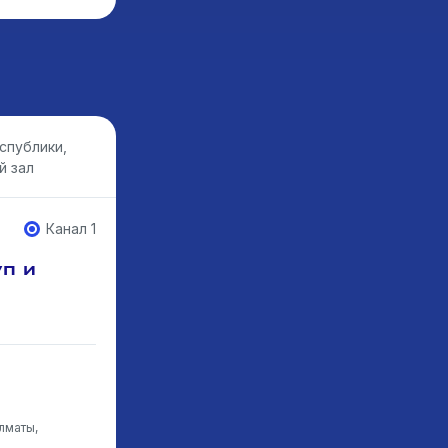
спублики,
й зал
Канал 1
п и
лматы,