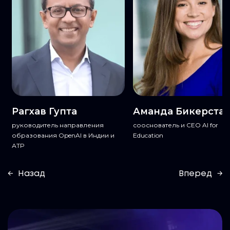
Рагхав Гупта
Аманда Бикерста
ю
руководитель направления
сооснователь и CEO AI for
образования OpenAI в Индии и
Education
АТР
←
Назад
Вперед
→