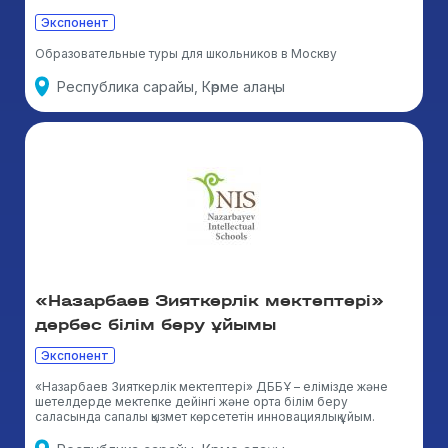
Экспонент
Образовательные туры для школьников в Москву
Республика сарайы, Көрме алаңы
«Назарбаев Зияткерлік мектептері»
дербес білім беру ұйымы
Экспонент
«Назарбаев Зияткерлік мектептері» ДББҰ – елімізде және
шетелдерде мектепке дейінгі және орта білім беру
саласында сапалы қызмет көрсететін инновациялық ұйым.