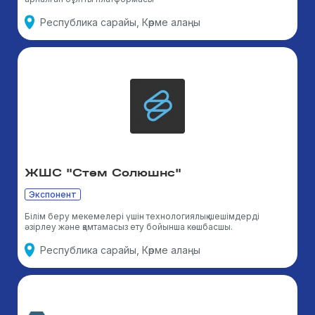
Республика сарайы, Көрме алаңы
ЖШС "Стем Солюшнс"
Экспонент
Білім беру мекемелері үшін технологиялық шешімдерді
әзірлеу және қамтамасыз ету бойынша көшбасшы.
Республика сарайы, Көрме алаңы