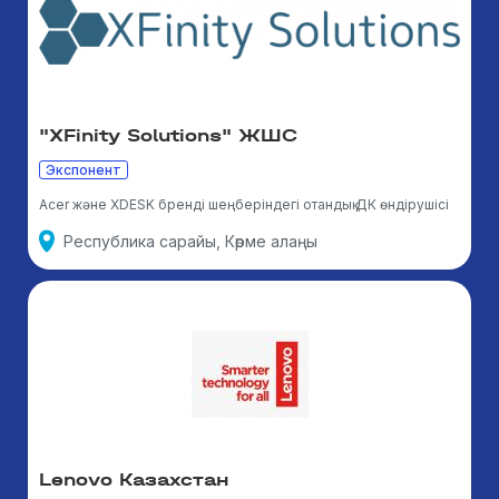
"XFinity Solutions" ЖШС
Экспонент
Acer және XDESK бренді шеңберіндегі отандық ДК өндірушісі
Республика сарайы, Көрме алаңы
Lenovo Казахстан