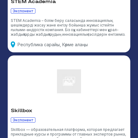
STEM Academia
Экспонент
STEM Academia – білім беру саласында инновациялық
шешімдерді жасау және енгізу бойынша жұмыс істейтін
ғылыми-өндірістік компания. Біз оқу кабинеттері мен құрал-
жабдықтарды жабдықтаудың инновациялық тәсілдерін енгіземіз.
Республика сарайы, Көрме алаңы
Skillbox
Экспонент
Skillbox — образовательная платформа, которая предлагает
прикладные курсы и программы от главных экспертов рынка,