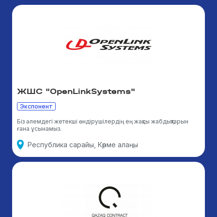
ЖШС "OpenLinkSystems"
Экспонент
Біз әлемдегі жетекші өндірушілердің ең жақсы жабдықтарын
ғана ұсынамыз.
Республика сарайы, Көрме алаңы