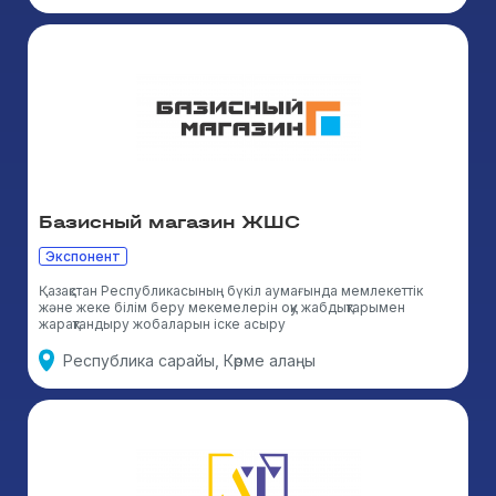
Базисный магазин ЖШС
Экспонент
Қазақстан Республикасының бүкіл аумағында мемлекеттік
және жеке білім беру мекемелерін оқу жабдықтарымен
жарақтандыру жобаларын іске асыру
Республика сарайы, Көрме алаңы