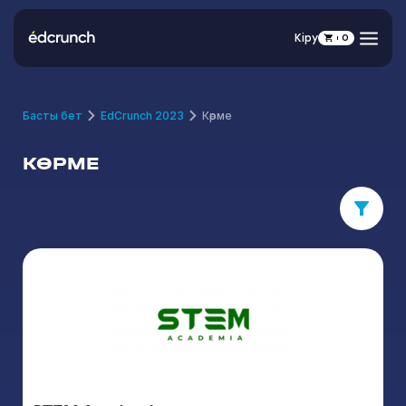
Кіру
0
Басты бет
EdCrunch 2023
Көрме
КӨРМЕ