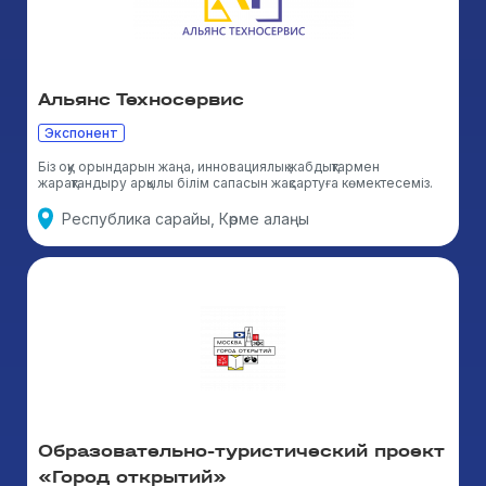
Альянс Техносервис
Экспонент
Біз оқу орындарын жаңа, инновациялық жабдықтармен
жарақтандыру арқылы білім сапасын жақсартуға көмектесеміз.
Республика сарайы, Көрме алаңы
Образовательно-туристический проект
«Город открытий»