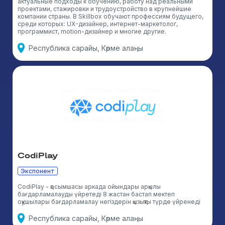
актуальные подходы к обучению, работу над реальными
проектами, стажировки и трудоустройство в крупнейшие
компании страны. В Skillbox обучают профессиям будущего,
среди которых: UX-дизайнер, интернет-маркетолог,
программист, motion-дизайнер и многие другие.
Республика сарайы, Көрме алаңы
CodiPlay
Экспонент
CodiPlay - қосымшасы аркада ойындары арқылы
бағдарламалауды үйретеді 8 жастан бастап мектеп
оқушылары бағдарламалау негіздерін қызықты түрде үйренеді
Республика сарайы, Көрме алаңы