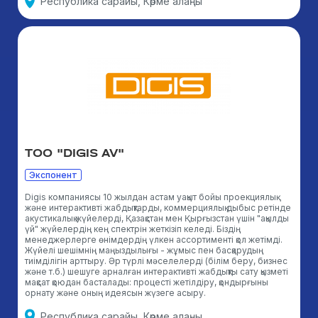
Республика сарайы, Көрме алаңы
TOO "DIGIS AV"
Экспонент
Digis компаниясы 10 жылдан астам уақыт бойы проекциялық
және интерактивті жабдықтарды, коммерциялық дыбыс ретінде
акустикалық жүйелерді, Қазақстан мен Қырғызстан үшін "ақылды
үй" жүйелердің кең спектрін жеткізіп келеді. Біздің
менеджерлерге өнімдердің үлкен ассортименті қол жетімді.
Жүйелі шешімнің маңыздылығы - жұмыс пен басқарудың
тиімділігін арттыру. Әр түрлі мәселелерді (білім беру, бизнес
және т.б.) шешуге арналған интерактивті жабдықты сату қызметі
мақсат қоюдан басталады: процесті жетілдіру, қондырғыны
орнату және оның идеясын жүзеге асыру.
Республика сарайы, Көрме алаңы