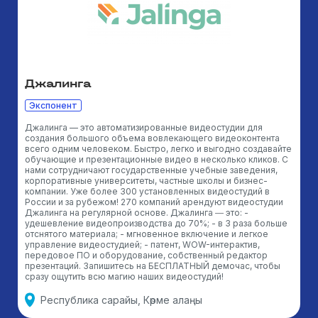
Джалинга
Экспонент
Джалинга — это автоматизированные видеостудии для
создания большого объема вовлекающего видеоконтента
всего одним человеком. Быстро, легко и выгодно создавайте
обучающие и презентационные видео в несколько кликов. С
нами сотрудничают государственные учебные заведения,
корпоративные университеты, частные школы и бизнес-
компании. Уже более 300 установленных видеостудий в
России и за рубежом! 270 компаний арендуют видеостудии
Джалинга на регулярной основе. Джалинга ― это: -
удешевление видеопроизводства до 70%; - в 3 раза больше
отснятого материала; - мгновенное включение и легкое
управление видеостудией; - патент, WOW-интерактив,
передовое ПО и оборудование, собственный редактор
презентаций. Запишитесь на БЕСПЛАТНЫЙ демочас, чтобы
сразу ощутить всю магию наших видеостудий!
Республика сарайы, Көрме алаңы