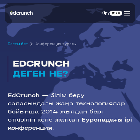
Кіру
0
Басты бет
Конференция туралы
EDCRUNCH
ДЕГЕН НЕ?
EdCrunch
— білім беру
саласындағы жаңа технологиялар
бойынша 2014 жылдан бері
өткізіліп келе жатқан
Еуропадағы ірі
конференция
.