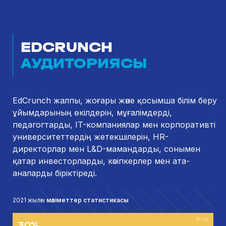
EDCRUNCH
АУДИТОРИЯСЫ
EdCrunch жалпы, жоғары және қосымша білім беру
ұйымдарының өкілдерін, мұғалімдерді,
педагогтарды, IT-компаниялар мен корпоративті
университеттердің жетекшілерін, HR-
директорлар мен L&D-мамандарды, сонымен
қатар инвесторларды, кәсіпкерлер мен ата-
аналарды біріктіреді.
2021 жылғы
мәліметтер статистикасы
K-12
30%