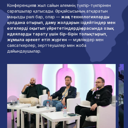
Конференцияға жыл сайын әлемнің түкпір-түкпірінен
сарапшылар қатысады. Әрқайсысының атқаратын
маңызды рөлі бар, олар —
жаңа технологияларды
қолдана отырып, даму жолдарын іздейтіндер мен
өзгелерді оқытып үйрететіндердің арасында озық
идеяларды тарату үшін бір-бірін толықтырып,
жұмыла әрекет етіп жүрген
— мұғалімдер мен
саясаткерлер, зерттеушілер мен жоба
дайындаушылар.