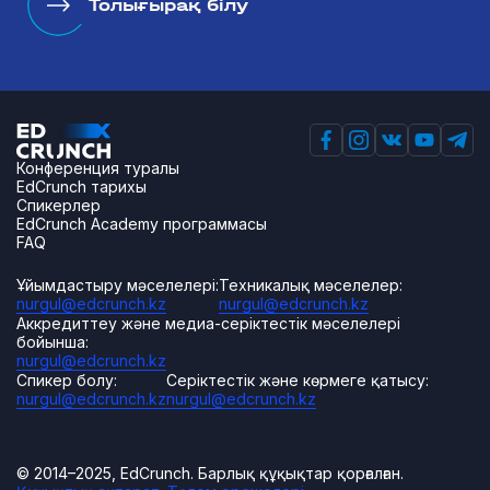
Толығырақ білу
Конференция туралы
EdCrunch тарихы
Спикерлер
EdCrunch Academy программасы
FAQ
Ұйымдастыру мәселелері:
Техникалық мәселелер:
nurgul@edcrunch.kz
nurgul@edcrunch.kz
Аккредиттеу және медиа-серіктестік мәселелері
бойынша:
nurgul@edcrunch.kz
Спикер болу:
Серіктестік және көрмеге қатысу:
nurgul@edcrunch.kz
nurgul@edcrunch.kz
© 2014–2025, EdCrunch. Барлық құқықтар қорғалған.