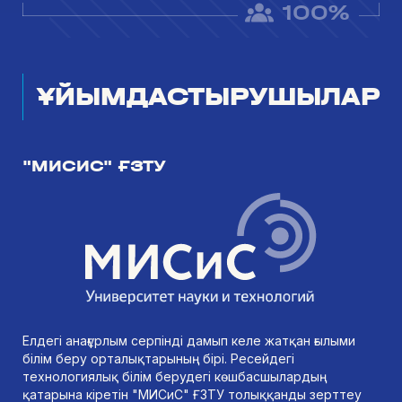
100%
ҰЙЫМДАСТЫРУШЫЛАР
"МИСИС" ҒЗТУ
Елдегі анағұрлым серпінді дамып келе жатқан ғылыми
білім беру орталықтарының бірі. Ресейдегі
технологиялық білім берудегі көшбасшылардың
қатарына кіретін "МИСиС" ҒЗТУ толыққанды зерттеу