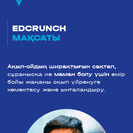
EDCRUNCH
МАҚСАТЫ
Ақыл-ойдың ширақтығын сақтап,
сұранысқа ие
маман болу үшін
өмір
бойы жаңаны оқып үйренуге
көмектесу және ынталандыру.