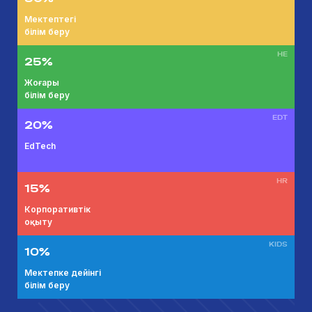
Мектептегі
білім беру
HE
25%
Жоғары
білім беру
EDT
20%
EdTech
HR
15%
Корпоративтік
оқыту
KIDS
10%
Мектепке дейінгі
білім беру