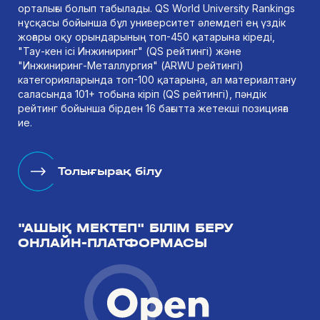
орталығы болып табылады. QS World University Rankings
нұсқасы бойынша бұл университет әлемдегі ең үздік
жоғары оқу орындарының топ-450 қатарына кіреді,
"Тау-кен ісі Инжиниринг" (QS рейтингі) және
"Инжиниринг-Металлургия" (ARWU рейтингі)
категорияларында топ-100 қатарына, ал материалтану
саласында 101+ тобына кіріп (QS рейтингі), пәндік
рейтинг бойынша бірден 16 бағытта жетекші позицияға
ие.
Толығырақ білу
"АШЫҚ МЕКТЕП" БІЛІМ БЕРУ
ОНЛАЙН-ПЛАТФОРМАСЫ