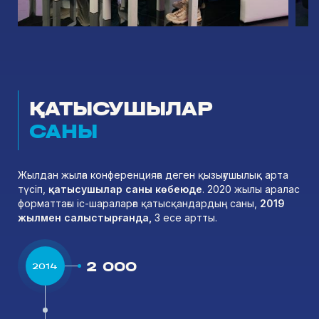
ҚАТЫСУШЫЛАР
САНЫ
Жылдан жылға конференцияға деген қызығушылық арта
түсіп,
қатысушылар саны көбеюде
. 2020 жылы аралас
форматтағы іс-шараларға қатысқандардың саны,
2019
жылмен салыстырғанда,
3 есе артты.
2 000
2014