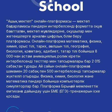
"Ашық мектеп" онлайн-платформасы — мектеп
бағдарламасы пәндерін интербелсенді форматта оқуға
бағытталған, мектеп мұғалімдеріне, оқушылар мен
жетекшілерге арналған цифрлық білім беру
платформасы. Онлайн-платформа математика, физика,
химия, орыс тілі, тарих, ағылшын тілі, география,
биология, қоғамтану, әдебиет, татар тілі бойынша 8
000-нан астам анимациялық ролик кіретін
интербелсенді тесттер мен тапсырмалары бар 2 015
сабақтан тұрады. Ай сайын онлайн-платформаға
шамамен 20 сабақ пен 500 интербелсенді тапсырмалар
жүктеліп отырады. Физика, химия, биология және
математика пәндері бойынша компьютерлік
симуляторлар бар. Платформа Бірыңғай мемлекеттік
емтиханға дайындау үшін БМЕ (ЕГЭ)-тренажерын іске
қосады.