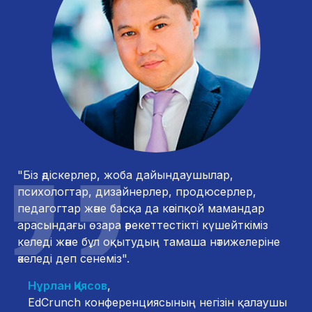
"Біз әдіскерлер, жоба дайындаушылар,
психологтар, дизайнерлер, продюсерлер,
педагогтар және басқа да кәсіпқой мамандар
арасындағы өзара әрекеттестікті күшейткіміз
келеді және бұл оқытудың тамаша нәтижелеріне
әкеледі деп сенеміз".
Нұрлан Қиясов
,
EdCrunch конференциясының негізін қалаушы