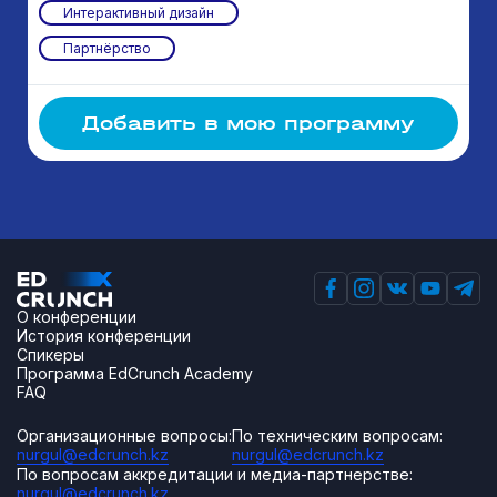
Интерактивный дизайн
Партнёрство
Добавить в мою программу
О конференции
История конференции
Спикеры
Программа EdCrunch Academy
FAQ
Организационные вопросы:
По техническим вопросам:
nurgul@edcrunch.kz
nurgul@edcrunch.kz
По вопросам аккредитации и медиа-партнерстве:
nurgul@edcrunch.kz