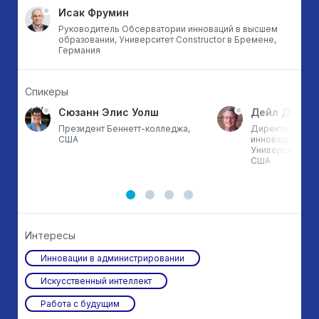
Исак Фрумин
Руководитель Обсерватории инноваций в высшем
образовании, Университет Constructor в Бремене,
Германия
Спикеры
Сюзанн Элис Уолш
Дейл Джонс
Президент Беннетт-колледжа,
Директор по ц
США
инновациям Инс
х
Университета ш
США
Интересы
Инновации в администрировании
Искусственный интеллект
Работа с будущим