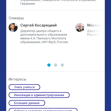
Германия
Спикеры
Сергей Косарецкий
Михаил Мок
Директор центра общего и
Директор школ
дополнительного образования
Россия
о
имени А.А. Пинского Института
образования, НИУ ВШЭ, Россия
н
Интересы
Учить учиться
Инновации в администрировании
Большие данные
Работа в условиях неопределенности