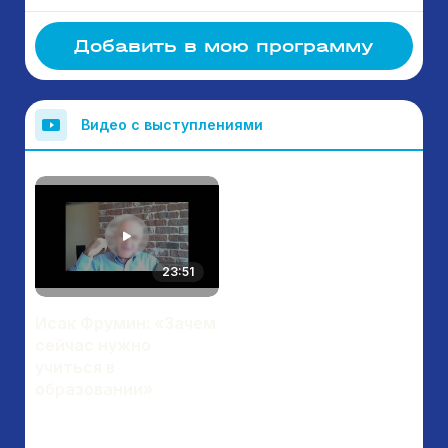
Добавить в мою программу
Видео с выступлениями
23:51
Исак Фрумин: «Зачем
сейчас нужно
учиться в
образовании»