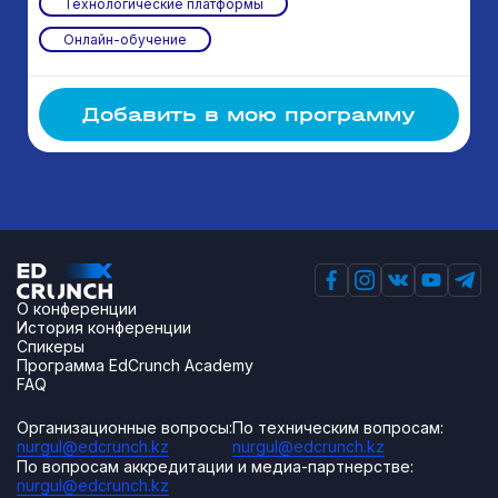
Технологические платформы
Онлайн-обучение
Добавить в мою программу
О конференции
История конференции
Спикеры
Программа EdCrunch Academy
FAQ
Организационные вопросы:
По техническим вопросам:
nurgul@edcrunch.kz
nurgul@edcrunch.kz
По вопросам аккредитации и медиа-партнерстве:
nurgul@edcrunch.kz