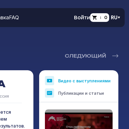
вка
FAQ
Войти
0
RU
СЛЕДУЮЩИЙ
А
Видео с выступлениями
Публикации и статьи
ссия
ается
ием
езультатов.