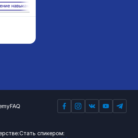
ение навыкам рефлексии
Когнитивное и эмоциональное
emy
FAQ
ерстве:
Стать спикером: