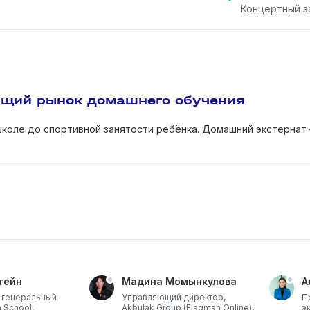
Концертный з
тущий рынок домашнего обучения
 школе до спортивной занятости ребёнка. Домашний экстернат
тейн
Мадина Момынкулова
А
 генеральный
Управляющий директор,
П
 School,
Akbulak Group (Flagman Online),
э