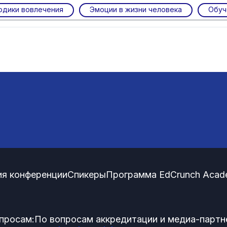
одики вовлечения
Эмоции в жизни человека
Обуч
я конференции
Спикеры
Программа EdCrunch Acad
просам:
По вопросам аккредитации и медиа-партн