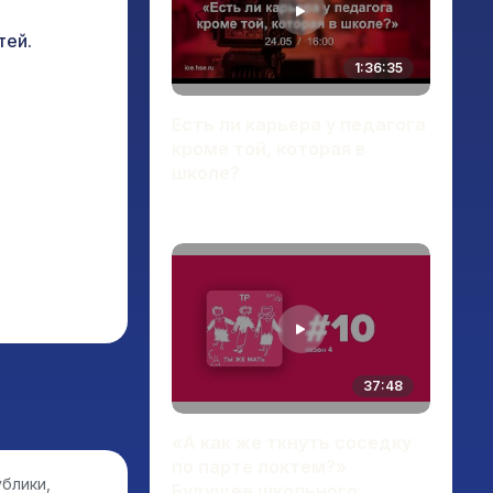
тей.
1:36:35
Есть ли карьера у педагога
кроме той, которая в
школе?
37:48
«А как же ткнуть соседку
по парте локтем?»
блики,
Будущее школьного