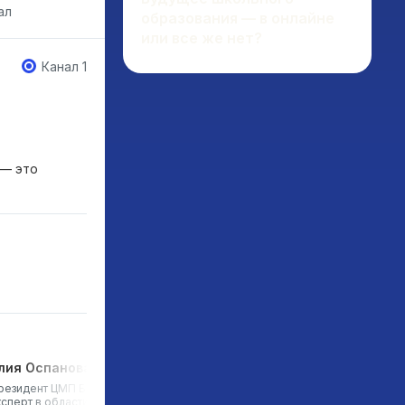
ал
образования — в онлайне
или все же нет?
Канал 1
 — это
лия Оспанова
Екатерина Латыпова
резидент ЦМП Болашак,
Академический директор
ксперт в области онлайн-
онлайн-школы Фоксфорд,