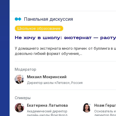
Панельная дискуссия
Школьное образование
Не хочу в школу: экстернат — рас
У домашнего экстерната много причин: от буллинга в
довольно гибкий формат обучения,...
Модератор
Михаил Мокринский
Директор школы «Летово», Россия
Спикеры
Екатерина Латыпова
Ноам Герш
Академический директор
Основатель и
-
онлайн-школы Фоксфорд,
директор Bina