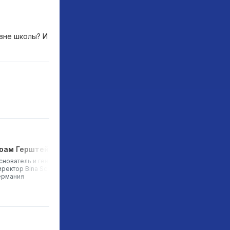
вне школы? И
оам Герштейн
Алексей Половинкин
снователь и генеральный
Основатель и генеральный
иректор Bina School,
директор «Цифровое
ермания
образование», Россия