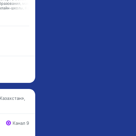
бразования, мама ученика
Фоксфорд, Россия
нлайн-школы, Казахстан
Казахстан»,
Канал 9