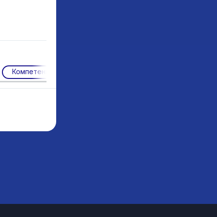
Компетенции XXI века
Новые типы учебных програм