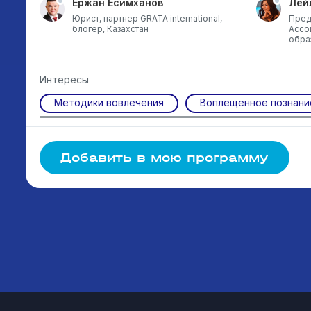
Ержан Есимханов
Лей
Юрист, партнер GRATA international,
Пред
блогер, Казахстан
Ассо
обра
Интересы
Методики вовлечения
Воплещенное познани
Добавить в мою программу