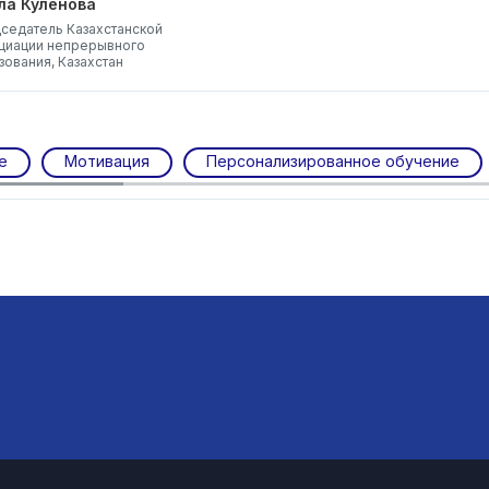
ла Куленова
седатель Казахстанской
циации непрерывного
зования, Казахстан
е
Мотивация
Персонализированное обучение