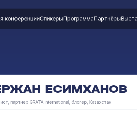
я конференции
Спикеры
Программа
Партнёры
Выста
ЕРЖАН ЕСИМХАНОВ
ист, партнер GRATA international, блогер, Казахстан