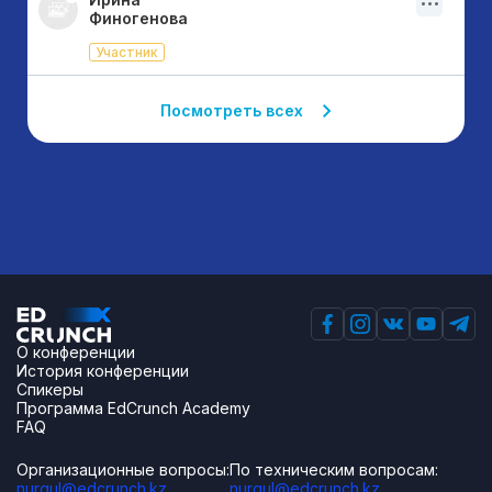
Финогенова
Участник
Посмотреть всех
О конференции
История конференции
Спикеры
Программа EdCrunch Academy
FAQ
Организационные вопросы:
По техническим вопросам:
nurgul@edcrunch.kz
nurgul@edcrunch.kz