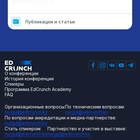
Цифровой центр
Публикации и статьи
О конференции
История конференции
Спикеры
Программа EdCrunch Academy
FAQ
Организационные вопросы:
По техническим вопросам:
nurgul@edcrunch.kz
nurgul@edcrunch.kz
По вопросам аккредитации и медиа-партнерстве:
nurgul@edcrunch.kz
Стать спикером:
Партнерство и участие в выставке:
nurgul@edcrunch.kz
nurgul@edcrunch.kz