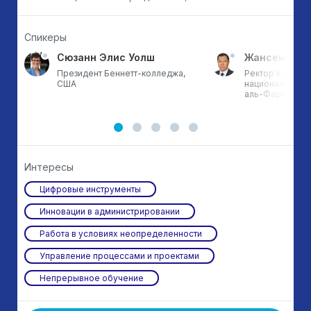
Спикеры
Сюзанн Элис Уолш
Жансеит Ту
Президент Беннетт-колледжа,
Ректор Казахск
 и
США
национального 
аль-Фараби, Ка
г
Интересы
Цифровые инструменты
Инновации в администрировании
Работа в условиях неопределенности
Управление процессами и проектами
Непрерывное обучение