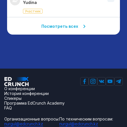
Yudina
Участник
Посмотреть всех
О конференции
История конференции
Спикеры
Программа EdCrunch Academy
FAQ
Организационные вопросы:
По техническим вопросам:
nurgul@edcrunch.kz
nurgul@edcrunch.kz