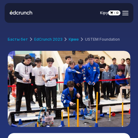
Кіру
0
Басты бет
EdCrunch 2023
Көрме
USTEM Foundation