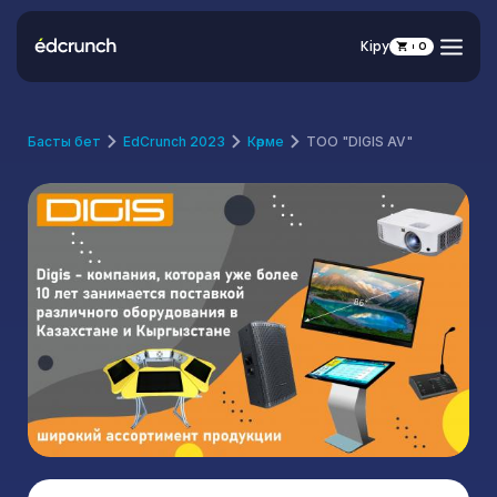
Кіру
0
Басты бет
EdCrunch 2023
Көрме
TOO "DIGIS AV"