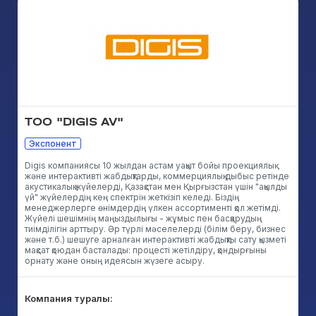
TOO "DIGIS AV"
Экспонент
Digis компаниясы 10 жылдан астам уақыт бойы проекциялық
және интерактивті жабдықтарды, коммерциялық дыбыс ретінде
акустикалық жүйелерді, Қазақстан мен Қырғызстан үшін "ақылды
үй" жүйелердің кең спектрін жеткізіп келеді. Біздің
менеджерлерге өнімдердің үлкен ассортименті қол жетімді.
Жүйелі шешімнің маңыздылығы - жұмыс пен басқарудың
тиімділігін арттыру. Әр түрлі мәселелерді (білім беру, бизнес
және т.б.) шешуге арналған интерактивті жабдықты сату қызметі
мақсат қоюдан басталады: процесті жетілдіру, қондырғыны
орнату және оның идеясын жүзеге асыру.
Компания туралы: