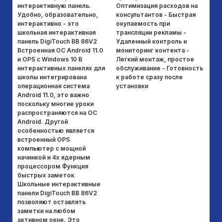
интерактивную панель.
Оптимизация расходов на
Di
Удобно, образовательно,
консультантов - Быстрая
ис
интерактивно - это
окупаемость при
ко
школьная интерактивная
трансляции рекламы -
пр
панель DigiTouch BB 86V2
Удаленный контроль и
ус
Встроенная ОС Android 11.0
мониторинг контента -
ин
и OPS с Windows 10 В
Легкий монтаж, простое
Вы
интерактивных панелях для
обслуживание - Готовность
пе
школы интегрирована
к работе сразу после
п
операционная система
установки
пе
Android 11.0, это важно
ус
поскольку многие уроки
бы
распространяются на ОС
пе
Android. Другой
им
особенностью является
сл
встроенный OPS
пе
компьютер с мощной
ин
начинкой и 4х ядерным
ус
процессором Функция
Пр
быстрых заметок
ил
Школьные интерактивные
пр
панели DigiTouch BB 86V2
ус
позволяют оставлять
ин
заметки на любом
Б
активном окне. Это
Ин