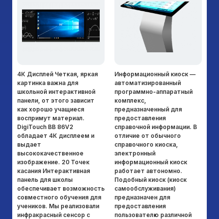
немесе ақылды үй жүйелерін сенімді жеткізуші
қажет болса, бізге хабарласыңыз. Біз әр клиентке
сапаға, сенімділікке және жеке көзқарасқа кепілдік
береміз.
4К Дисплей Четкая, яркая
Информационный киоск —
Из
картинка важна для
автоматизированный
К
школьной интерактивной
программно-аппаратный
цв
панели, от этого зависит
комплекс,
га
как хорошо учащиеся
предназначенный для
лю
воспримут материал.
предоставления
за
DigiTouch BB 86V2
справочной информации. В
ид
обладает 4К дисплеем и
отличие от обычного
па
выдает
справочного киоска,
ра
высококачественное
электронный
ка
изображение. 20 Точек
информационный киоск
си
касания Интерактивная
работает автономно.
па
панель для школы
Подобный киоск (киоск
ра
обеспечивает возможность
самообслуживания)
до
совместного обучения для
предназначен для
о
учеников. Мы реализовали
предоставления
об
инфракрасный сенсор с
пользователю различной
чт