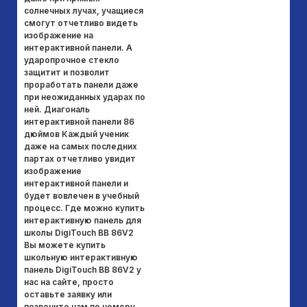
солнечных лучах, учащиеся
д
смогут отчетливо видеть
пр
изображение на
пр
интерактивной панели. А
ус
ударопрочное стекло
фу
защитит и позволит
OP
проработать панели даже
ОС
при неожиданных ударах по
OP
ней. Диагональ
ин
интерактивной панели 86
ра
дюймов Каждый ученик
по
даже на самых последних
чт
партах отчетливо увидит
ис
изображение
Ст
интерактивной панели и
п
будет вовлечен в учебный
ва
процесс. Где можно купить
Бл
интерактивную панель для
те
школы DigiTouch BB 86V2
ст
Вы можете купить
ис
школьную интерактивную
ин
панель DigiTouch BB 86V2 у
св
нас на сайте, просто
па
оставьте заявку или
ка
позвоните нам по номеру
п