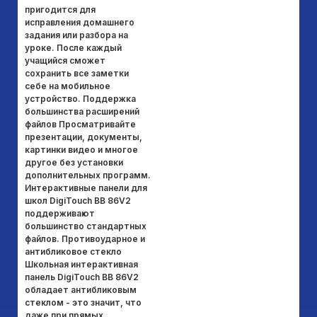
пригодится для
Di
исправления домашнего
ка
задания или разбора на
в 
уроке. После каждый
кл
учащийся сможет
фу
сохранить все заметки
мо
себе на мобильное
по
устройство. Поддержка
пр
большинства расширений
ка
файлов Просматривайте
мо
презентации, документы,
фо
картинки видео и многое
со
другое без установки
от
дополнительных программ.
та
Интерактивные панели для
ус
школ DigiTouch BB 86V2
Вс
поддерживают
ф
большинство стандартных
Ин
файлов. Противоударное и
Di
антибликовое стекло
вс
Школьная интерактивная
фа
панель DigiTouch BB 86V2
Po
обладает антибликовым
мн
стеклом - это значит, что
н
даже при прямых
ус