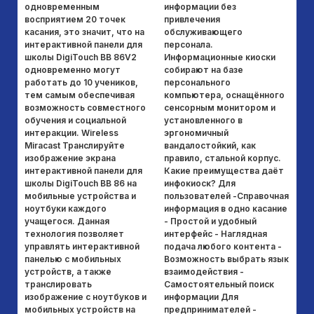
одновременным
информации без
ис
восприятием 20 точек
привлечения
и 
касания, это значит, что на
обслуживающего
Mi
интерактивной панели для
персонала.
те
школы DigiTouch BB 86V2
Информационные киоски
пе
одновременно могут
собирают на базе
му
работать до 10 учеников,
персонального
п
тем самым обеспечивая
компьютера, оснащённого
эк
возможность совместного
сенсорным монитором и
па
обучения и социальной
установленного в
ус
интеракции. Wireless
эргономичный
но
Miracast Транслируйте
вандалостойкий, как
вс
изображение экрана
правило, стальной корпус.
ка
интерактивной панели для
Какие преимущества даёт
ис
школы DigiTouch BB 86 на
инфокиоск? Для
ин
мобильные устройства и
пользователей -Справочная
шк
ноутбуки каждого
информация в одно касание
фу
учащегося. Данная
- Простой и удобный
б
технология позволяет
интерфейс - Наглядная
по
управлять интерактивной
подача любого контента -
не
панелью с мобильных
Возможность выбрать язык
ко
устройств, а также
взаимодействия -
ус
транслировать
Самостоятельный поиск
An
изображение с ноутбуков и
информации Для
13
мобильных устройств на
предпринимателей -
ин