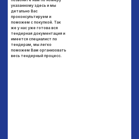
указанному здесь и мы
за
детально Вас
к
проконсультируем и
ан
поможем с покупкой. Так
ин
же у нас уже готова вся
на
тендерная документация и
пр
имеется специалист по
от
тендерам, мы легко
тр
поможем Вам организовать
Ди
весь тендерный процесс.
па
эк
ра
ра