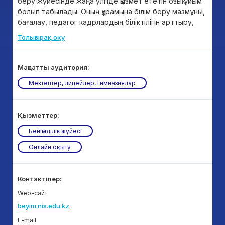
беру жүйесінде жаңа үлгіде қызмет ететін озық ұйым
болып табылады. Оның құрамына білім беру мазмұны,
бағалау, педагог кадрлардың біліктілігін арттыру,
ақпараттық-коммуникациялық технологияларды
Толығырақ оқу
дамыту және құрылыс мәселелерімен айналысатын
филиалдар мен еншілес ұйымдар кіреді.
Мақсатты аудитория:
Мектептер, лицейлер, гимназиялар
Қызметтер:
Бейімділік жүйесі
Онлайн оқыту
Контактілер:
Web-сайт
beyim.nis.edu.kz
E-mail