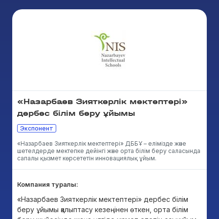
«Назарбаев Зияткерлік мектептері»
дербес білім беру ұйымы
Экспонент
«Назарбаев Зияткерлік мектептері» ДББҰ – елімізде және
шетелдерде мектепке дейінгі және орта білім беру саласында
сапалы қызмет көрсететін инновациялық ұйым.
Компания туралы:
«Назарбаев Зияткерлік мектептері» дербес білім
беру ұйымы қалыптасу кезеңінен өткен, орта білім