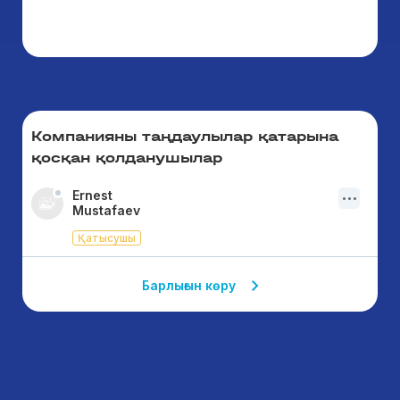
пи
за
э
Компанияны таңдаулылар қатарына
қосқан қолданушылар
Ernest
Mustafaev
Қатысушы
Барлығын көру