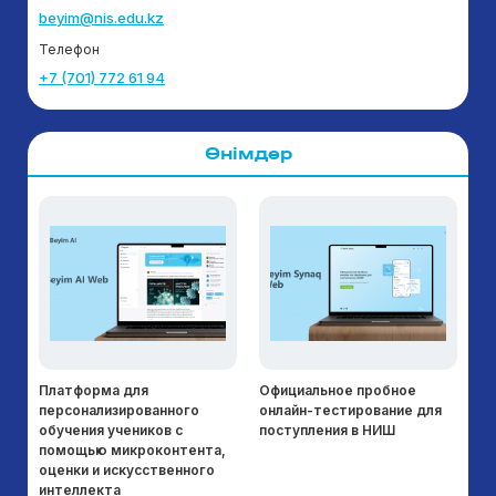
beyim@nis.edu.kz
Телефон
+7 (701) 772 61 94
Өнімдер
Платформа для
Официальное пробное
Уп
персонализированного
онлайн-тестирование для
пл
обучения учеников с
поступления в НИШ
на
помощью микроконтента,
жу
оценки и искусственного
б
интеллекта
ор