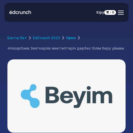
Кіру
0
Басты бет
EdCrunch 2023
Көрме
«Назарбаев Зияткерлік мектептері» дербес білім беру ұйымы