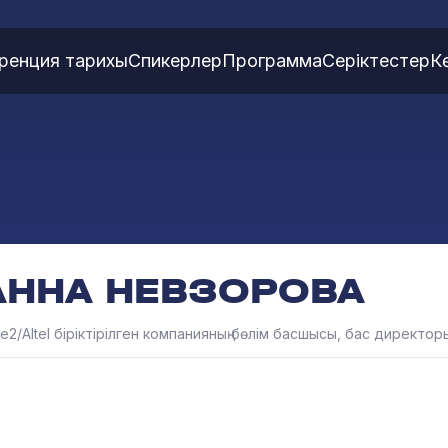
ренция тарихы
Спикерлер
Программа
Серіктестер
К
АННА НЕВЗОРОВА
le2/Altel біріктірілген компанияның бөлім басшысы, бас директор