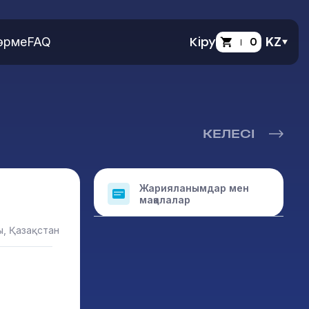
өрме
FAQ
Кіру
0
KZ
КЕЛЕСІ
Жарияланымдар мен
мақалалар
ы, Қазақстан