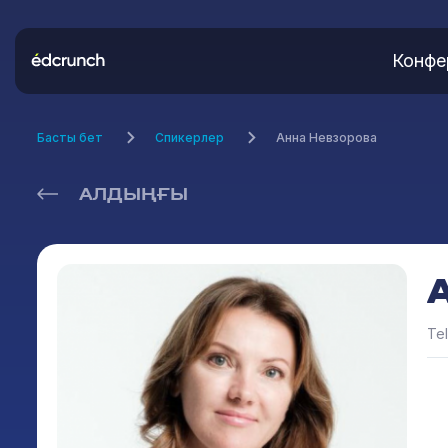
Конфе
Басты бет
Спикерлер
Анна Невзорова
АЛДЫҢҒЫ
Te