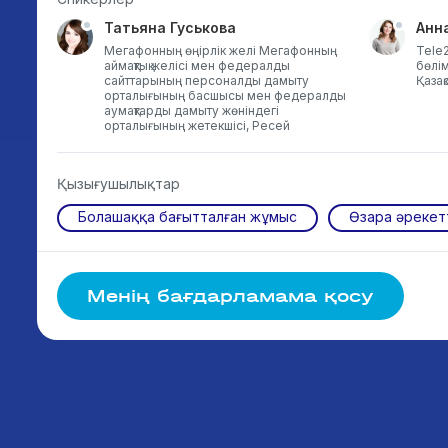
Татьяна Гуськова
Анн
Мегафонның өңірлік желі Мегафонның
Tele2
аймақтық желісі мен федералды
бөлі
сайттарының персоналды дамыту
Қазақ
орталығының басшысы мен федералды
аумақтарды дамыту жөніндегі
орталығының жетекшісі, Ресей
Қызығушылықтар
Болашаққа бағытталған жұмыс
Өзара әрекет
Менің бағдарламама қосу