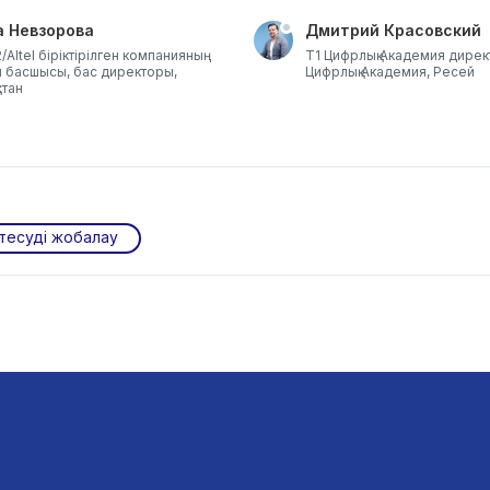
а Невзорова
Дмитрий Красовский
/Altel біріктірілген компанияның
Т1 Цифрлық Академия дирек
м басшысы, бас директоры,
Цифрлық Академия, Ресей
стан
тесуді жобалау