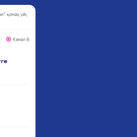
н" қонақ үйі,
Канал 8
уге