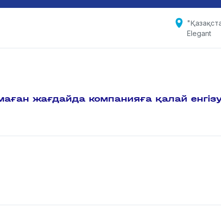
"Қазақста
Elegant
маған жағдайда компанияға қалай енгіз