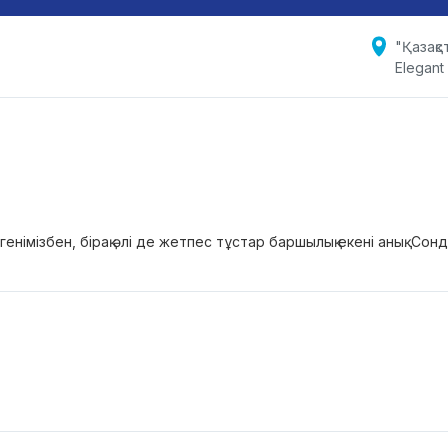
"Қазақст
Elegant
генімізбен, бірақ әлі де жетпес тұстар баршылық екені анық. Сонды