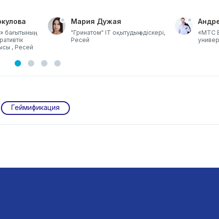
кулова
Мария Дужая
Андр
​​​​​» бағытының,
"Гринатом" ІТ оқытудың әдіскері,
«МТС Б
оративтік
Ресей
универ
​​​​​​, Ресей
Геймификация