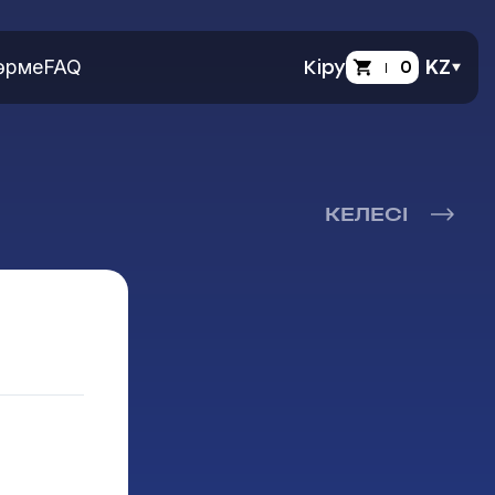
өрме
FAQ
Кіру
0
KZ
КЕЛЕСІ