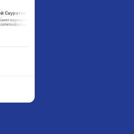
ей Скуратов
Юлия Степанова
анк» корпоративтік
Tech T&D партнерi , Ресей
ситетінің басшысы, Ресей