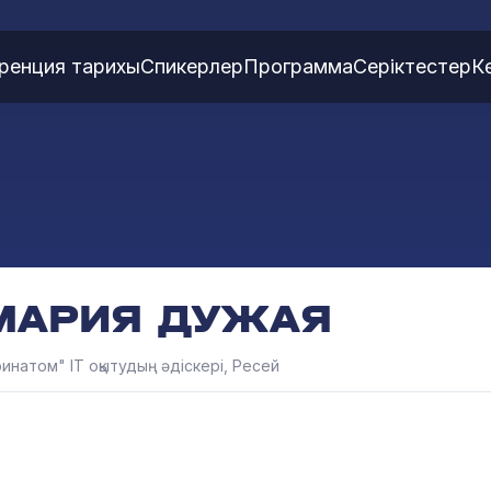
ренция тарихы
Спикерлер
Программа
Серіктестер
К
МАРИЯ ДУЖАЯ
ринатом" ІТ оқытудың әдіскері, Ресей