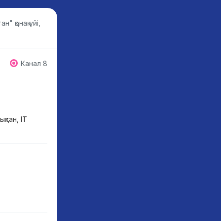
ан" қонақ үйі,
Канал 8
қтан, IT