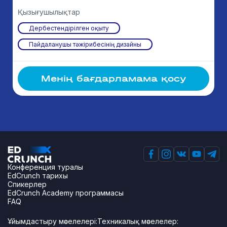
Қызығушылықтар
Дербестендірілген оқыту
Пайдаланушы тәжірибесінің дизайны
Менің бағдарламама қосу
Конференция туралы
EdCrunch тарихы
Спикерлер
EdCrunch Academy программасы
FAQ
Ұйымдастыру мәселелері:
Техникалық мәселелер: