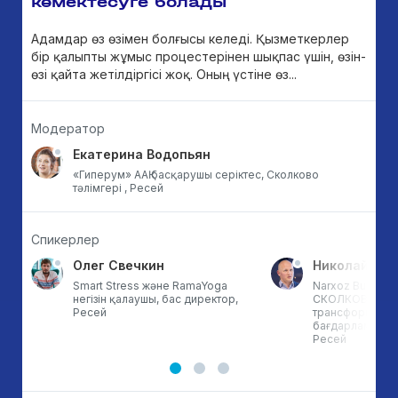
көмектесуге болады
Адамдар өз өзімен болғысы келеді. Қызметкерлер
бір қалыпты жұмыс процестерінен шықпас үшін, өзін-
өзі қайта жетілдіргісі жоқ. Оның үстіне өз...
Модератор
Екатерина Водопьян
«Гиперум» ААҚ басқарушы серіктес, Сколково
тәлімгері , Ресей
Спикерлер
Олег Свечкин
Николай Вер
Smart Stress және RamaYoga
Narxoz Busines
негізін қалаушы, бас директор,
СКОЛКОВО ци
Ресей
трансформация
бағдарламалар
Ресей