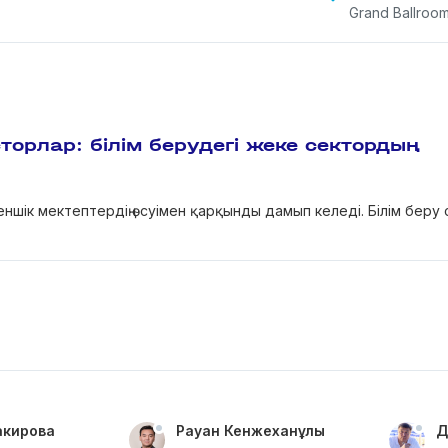
Grand Ballroo
орлар: білім берудегі жеке сектордың
меншік мектептердің өсуімен қарқынды дамып келеді. Білім беру
акирова
Рауан Кенжеханұлы
Д