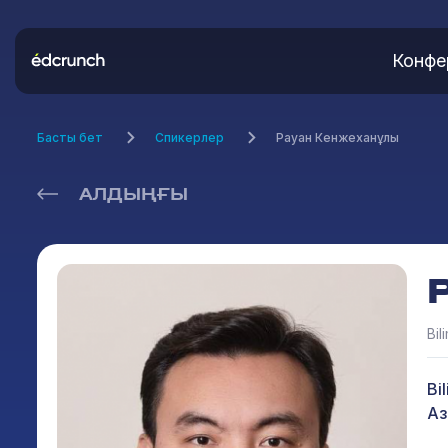
Конфе
Басты бет
Спикерлер
Рауан Кенжеханұлы
АЛДЫҢҒЫ
Bi
Bi
Аз