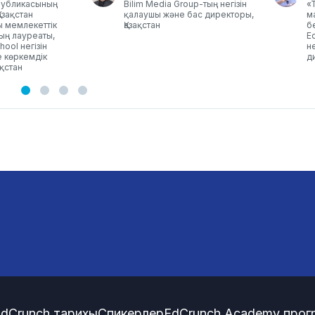
спубликасының
Bilim Media Group-тың негізін
«
Қазақстан
қалаушы және бас директоры,
м
 мемлекеттік
Қазақстан
б
ың лауреаты,
E
hool негізін
н
 көркемдік
д
ақстан
dCrunch тарихы
Спикерлер
EdCrunch Academy про