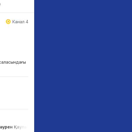
m
Канал 4
 саласындағы
әурен Қаупынбаев
Әсел Тасмағамбетова