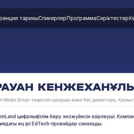
ренция тарихы
Спикерлер
Программа
Серіктестер
К
РАУАН КЕНЖЕХАНҰЛ
lim Media Group-тың негізін қалаушы және бас директоры, Қазақс
limLand цифрлық білім беру экожүйесін әзірлеуші. Компа
иядағы ең ірі EdTech-провайдер саналады.