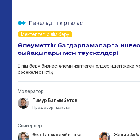
Панельді пікірталас
Мектептегі білім беру
Әлеуметтік бағдарламаларға инвест
сыйақылары мен тәуекелдері
Білім беру бизнесі әлемнің көптеген елдеріндегі жеке 
бәсекелестіктің...
Модератор
Тимур Балымбетов
Продюсер, Қазақстан
Спикерлер
Әсел Тасмағамбетова
Жания Ауб