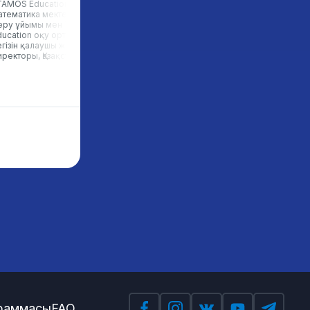
TAMOS Education физика-
«Сәби» жеке қайырымдылық
атематика мектебі» білім
қорының президенті, Қазақстан
еру ұйымы мен TAMOS
ducation оқу орталығының
егізін қалаушы және бас
иректоры, Қазақстан
граммасы
FAQ