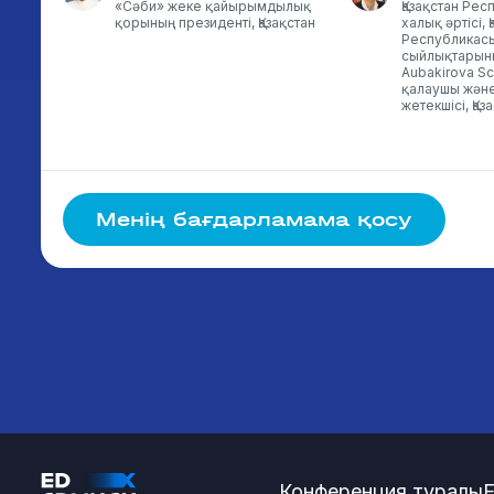
-
«Сәби» жеке қайырымдылық
Қазақстан Ре
м
қорының президенті, Қазақстан
халық әртісі, 
Республикасы
ың
сыйлықтарын
Aubakirova Sc
қалаушы және
жетекшісі, Қаз
Менің бағдарламама қосу
Конференция туралы
E