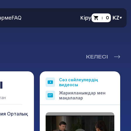
өрме
FAQ
Кіру
0
KZ
КЕЛЕСІ
Сөз сөйлеулердің
Ы
видеосы
Жарияланымдар мен
тан
мақалалар
ния Орталық