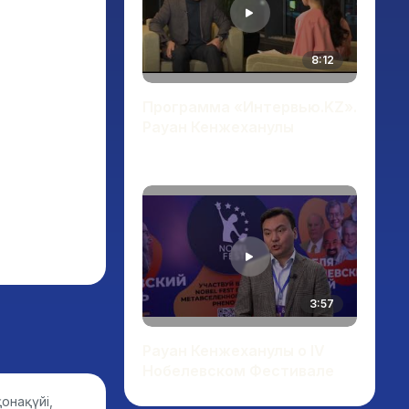
8:12
Программа «Интервью.KZ».
Рауан Кенжеханулы
3:57
Рауан Кенжеханулы о IV
Нобелевском Фестивале
онақүйі,