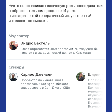
Никто не оспаривает ключевую роль преподавателя
в образовательном процессе. И даже
высокоразвитый генеративный искусственный
интеллект не сможет...
Модератор
Эндрю Вахтель
Глава образовательных программ InDrive, ученый,
писатель и академический деятель, Казахстан
Спикеры
Карлос Дженсен
Ширин Кара
Проректор по инновациям в
Образовательны
образовании Калифорнийского
президент Унив
университета в Сан-Диего, США
Бахчешехир; п
менеджер TUBI
научно-технич
исследований Т
Erasmus+, про
Всемирного бан