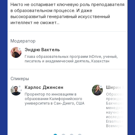
Никто не оспаривает ключевую роль преподавателя
в образовательном процессе. И даже
высокоразвитый генеративный искусственный
интеллект не сможет...
Модератор
Эндрю Вахтель
Глава образовательных программ InDrive, ученый,
писатель и академический деятель, Казахстан
Спикеры
Карлос Дженсен
Ширин Кара
Проректор по инновациям в
Образовательны
образовании Калифорнийского
президент Унив
университета в Сан-Диего, США
Бахчешехир; п
менеджер TUBI
научно-технич
исследований Т
Erasmus+, про
Всемирного бан