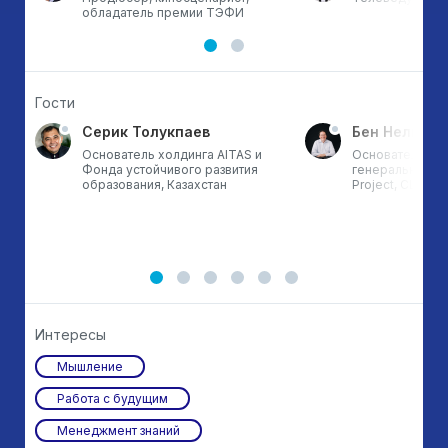
обладатель премии ТЭФИ
Гости
Серик Толукпаев
Бен Нельсон
Основатель холдинга AITAS и
Основатель, пр
Фонда устойчивого развития
генеральный ди
образования, Казахстан
Project, США
Интересы
Мышление
Работа с будущим
Менеджмент знаний