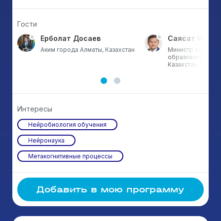
Гости
Ерболат Досаев
Саясат Нурбе
Аким города Алматы, Казахстан
Министр науки и 
образования Рес
Казахстан, Казахс
Интересы
Нейробиология обучения
Нейронаука
Метакогнитивные процессы
Добавить в мою программу