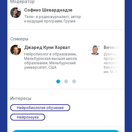
Модератор
Софико Шеварднадзе
Теле- и радиожурналист, автор
и ведущий программ, Грузия
Спикеры
Джаред Куни Хорват
Вячеслав Д
ро
Нейробиолог в образовании,
Доктор биологи
Мельбурнская высшая школа
профессор каф
й
образования, Мельбурнский
человека и жив
университет, США
биологического
им. М. В. Ломо
Интересы
Нейробиология обучения
Нейронаука