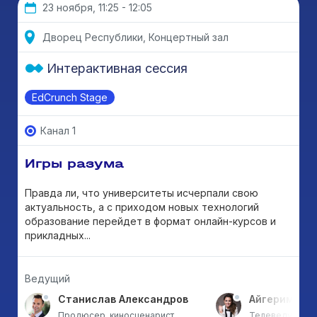
23 ноября, 11:25 - 12:05
Дворец Республики, Концертный зал
Интерактивная сессия
EdCrunch Stage
Канал 1
Игры разума
Правда ли, что университеты исчерпали свою
актуальность, а с приходом новых технологий
образование перейдет в формат онлайн-курсов и
прикладных...
Ведущий
а
Станислав Александров
Айгерим Му
тан
Продюсер, киносценарист,
Телеведущая, 