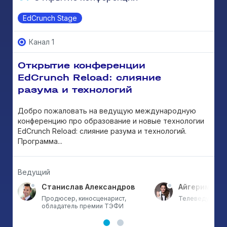
EdCrunch Stage
Канал 1
Открытие конференции
EdCrunch Reload: слияние
разума и технологий
Добро пожаловать на ведущую международную
конференцию про образование и новые технологии
EdCrunch Reload: слияние разума и технологий.
Программа...
Ведущий
а
Станислав Александров
Айгерим Му
тан
Продюсер, киносценарист,
Телеведущая, 
обладатель премии ТЭФИ