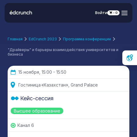
Войти
0
Главная
EdCrunch 2023
Программа конференции
"Драйверы" и барьеры взаимодействия университетов и
бизнеса
15 ноября, 15:00 - 15:50
Гостиница «Казахстан», Grand Palace
Кейс-сессия
Высшее образование
Канал 6