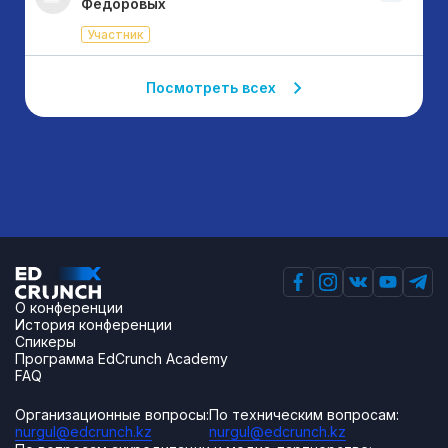
Фёдоровых
Участник
Посмотреть всех
О конференции
История конференции
Спикеры
Программа EdCrunch Academy
FAQ
Организационные вопросы:
По техническим вопросам:
nurgul@edcrunch.kz
nurgul@edcrunch.kz