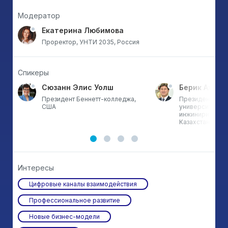
Модератор
Екатерина Любимова
Проректор, УНТИ 2035, Россия
Спикеры
Сюзанн Элис Уолш
Берик Ахмет
у
Президент Беннетт-колледжа,
Президент Кас
США
университета т
инжиниринга им
Казахстан
Интересы
Цифровые каналы взаимодействия
Профессиональное развитие
Новые бизнес-модели