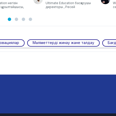
tion негізін
Ultimate Education басқарушы
Wh
і құрылтайшысы,
директоры , Ресей
се
новациялар
Мәліметтерді жинау және талдау
Бағ