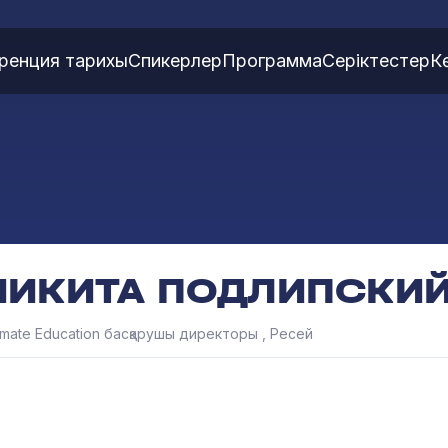
ренция тарихы
Спикерлер
Программа
Серіктестер
К
НИКИТА ПОДЛИПСКИ
timate Education басқарушы директоры , Ресей