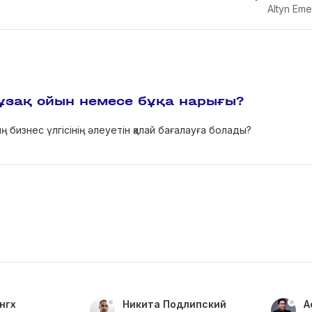
Altyn Eme
 ұзақ ойын немесе бұқа нарығы?
бизнес үлгісінің әлеуетін қалай бағалауға болады?
нгх
Никита Подлипский
А