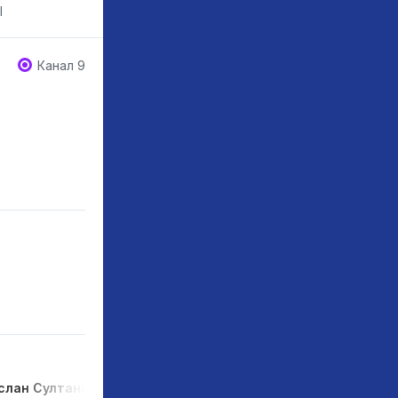
l
Канал 9
слан Султанов
Хутан Фрушан