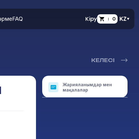
өрме
FAQ
Кіру
0
KZ
КЕЛЕСІ
Жарияланымдар мен
Й
мақалалар