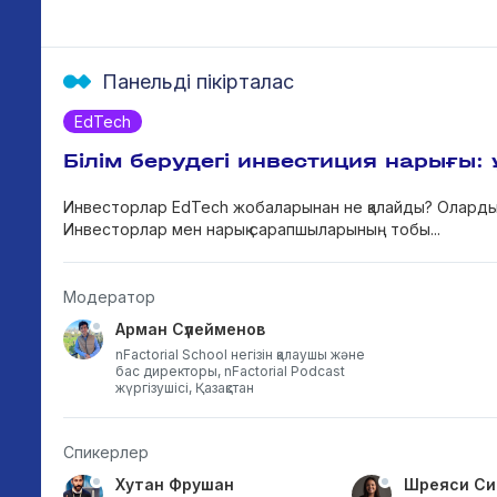
Панельді пікірталас
EdTech
Білім берудегі инвестиция нарығы:
Инвесторлар EdTech жобаларынан не қалайды? Олардың 
Инвесторлар мен нарық сарапшыларының тобы...
Модератор
Арман Сүлейменов
nFactorial School негізін қалаушы және
бас директоры, nFactorial Podcast
жүргізушісі, Қазақстан
Спикерлер
Хутан Фрушан
Шреяси Си