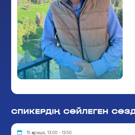
СПИКЕРДІҢ СӨЙЛЕГЕН СӨЗД
15 қараша, 13:00 - 13:50