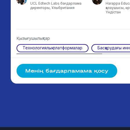
шы
UCL Edtech Labs бағдарлама
Harappa Educa
директоры, Ұлыбритания
қалаушысы, әр
Үндістан
Қызығушылықтар
Технологиялық платформалар
Басқарудағы ин
Менің бағдарламама қосу