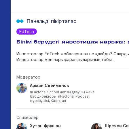
Панельді пікірталас
EdTech
Білім берудегі инвестиция нарығы:
Инвесторлар EdTech жобаларынан не қалайды? Олардың 
Инвесторлар мен нарық сарапшыларының тобы...
Модератор
Арман Сүлейменов
nFactorial School негізін қалаушы және
бас директоры, nFactorial Podcast
жүргізушісі, Қазақстан
Спикерлер
Хутан Фрушан
Шреяси Си