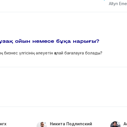
Altyn Eme
 ұзақ ойын немесе бұқа нарығы?
бизнес үлгісінің әлеуетін қалай бағалауға болады?
нгх
Никита Подлипский
А