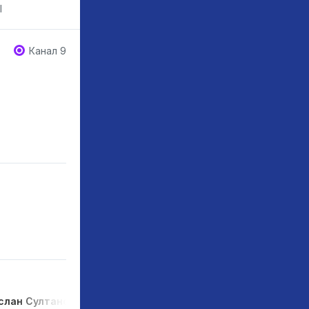
l
Канал 9
слан Султанов
Хутан Фрушан