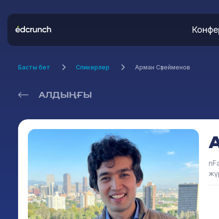
Конфе
Басты бет
Спикерлер
Арман Сүлейменов
АЛДЫҢҒЫ
nFa
жүр