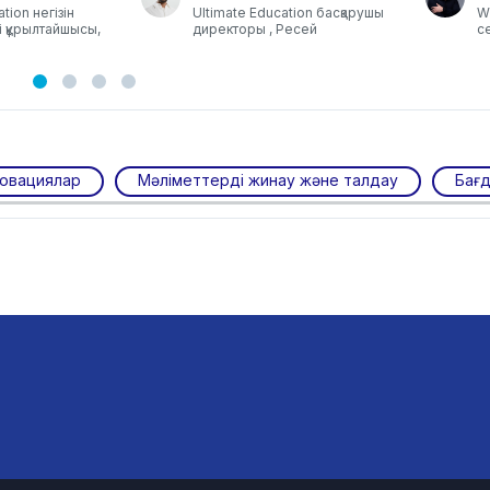
tion негізін
Ultimate Education басқарушы
Wh
і құрылтайшысы,
директоры , Ресей
се
новациялар
Мәліметтерді жинау және талдау
Бағ