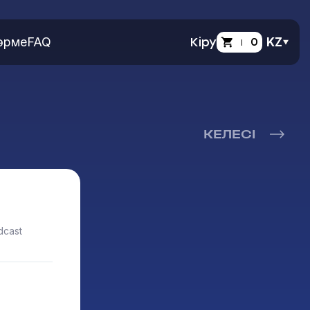
өрме
FAQ
Кіру
0
KZ
КЕЛЕСІ
dcast