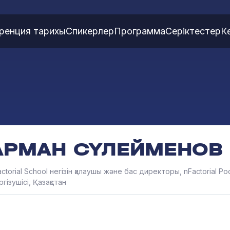
ренция тарихы
Спикерлер
Программа
Серіктестер
К
АРМАН СҮЛЕЙМЕНОВ
ctorial School негізін қалаушы және бас директоры, nFactorial Po
гізушісі, Қазақстан