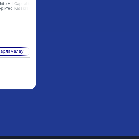
ite Hill Capital басқарушы
UCL Edtech Labs бағдарлама
ріктес, Қазақстан
директоры, Ұлыбритания
дарламалау
Кәсіпкерлік ойлау
Цифрлық сауаттылық