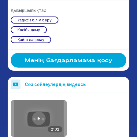
Қызығушылықтар
Үздіксіз білім беру
Кәсіби даму
Қайта даярлау
Менің бағдарламама қосу
Сөз сөйлеулердің видеосы
2:02