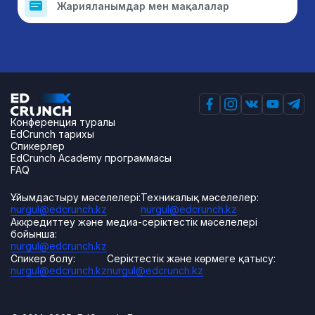
Жарияланымдар мен мақалалар
Конференция туралы
EdCrunch тарихы
Спикерлер
EdCrunch Academy программасы
FAQ
Ұйымдастыру мәселелері:
Техникалық мәселелер:
nurgul@edcrunch.kz
nurgul@edcrunch.kz
Аккредиттеу және медиа-серіктестік мәселелері
бойынша:
nurgul@edcrunch.kz
Спикер болу:
Серіктестік және көрмеге қатысу:
nurgul@edcrunch.kz
nurgul@edcrunch.kz