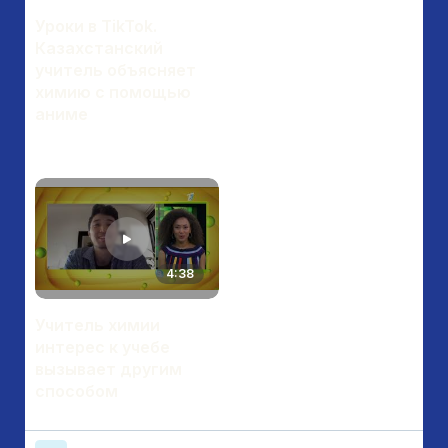
Уроки в TikTok.
Казахстанский
учитель объясняет
химию с помощью
аниме
4:38
Учитель химии
интерес к учебе
вызывает другим
способом