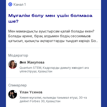
Канал 1
Мұғалім болу мен үшін болмаса
ше?
Мен мамандықты ауыстырсам қалай болады екен?
Болады әрине, бірақ алдымен біздің сессиямызға
қатысып, қызықты ақпараттарды тыңдап көріңіз. Біз...
Модератор
Әлия Жакупова
Quantum STEM, Кадрларды дамыту жөніндегі аға
үйлестіруші, Қазақстан
Спикерлер
Ұлан Үсенов
Химия мұғалімі, ғылымды танымал етуші, 30-ға
дейінгі Forbes 30, Қазақстан