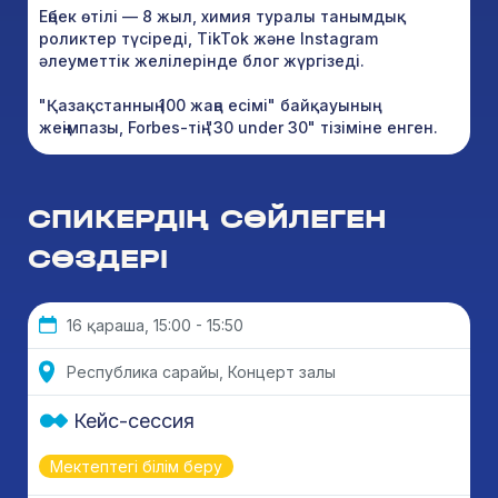
Еңбек өтілі — 8 жыл, химия туралы танымдық
роликтер түсіреді, TikTok және Instagram
әлеуметтік желілерінде блог жүргізеді.
"Қазақстанның 100 жаңа есімі" байқауының
жеңімпазы, Forbes-тің "30 under 30" тізіміне енген.
СПИКЕРДІҢ СӨЙЛЕГЕН
СӨЗДЕРІ
16 қараша, 15:00 - 15:50
Республика сарайы, Концерт залы
Кейс-сессия
Мектептегі білім беру