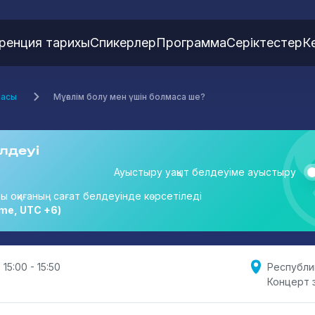
ренция тарихы
Спикерлер
Программа
Серіктестер
К
масы
Мұғалім болу мен үшін болмаса ше?
лдеуі
Ауыстыру уақыт белдеуіме ауыстыру
ты оқиғаның сағат белдеуінде көрсетіледі
me, UTC +6)
 15:00 - 15:50
Республи
Концерт 