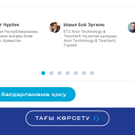
т Нұрбек
Ышыл Бой Эргюль
ан Республикасының
ETZ Aron Technology &
әне жоғары білім
TeacherX-тің негізін қалаушы,
і, Қазақстан
Aron Technology & TeacherX,
Түркия
 бағдарламама қосу
ТАҒЫ КӨРСЕТУ