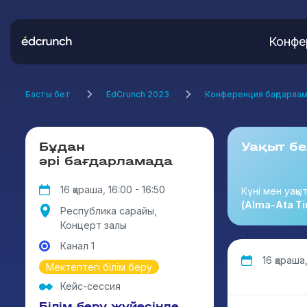
Конфе
Басты бет
EdCrunch 2023
Конференция бағдарла
Бұдан
Уақыт бе
әрі бағдарламада
16 қараша, 16:00 - 16:50
Күні мен уақы
(Alma-Ata Ti
Республика сарайы,
Концерт залы
Канал 1
16 қараша,
Мектептегі білім беру
Кейс-сессия
Білім беру жүйесінде