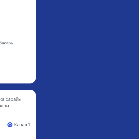
нбасары,
ка сарайы,
залы
Канал 1