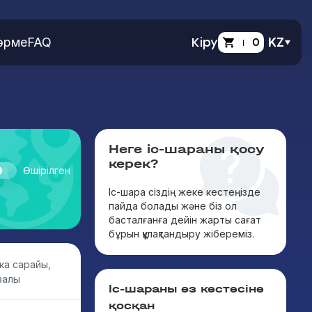
өрме
FAQ
Кіру
0
KZ
Неге іс-шараны қосу
керек?
Өшірілген
Іс-шара сіздің жеке кестеңізде
пайда болады және біз ол
басталғанға дейін жарты сағат
бұрын құлақтандыру жібереміз.
ка сарайы,
залы
Іс-шараны өз кестесіне
қосқан