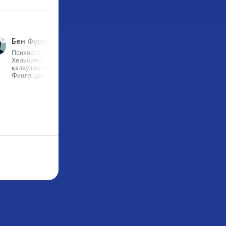
Бен Фурман
Хорхе Родригеc
Психиатр, әлемдік тренер,
Design Thinking Group
Хельсинки институтының негізін
Испанияның негізін қалауш
қалаушылардың бірі,
және серіктесі, Design Thi
Финляндия
Center, Азия сарапшысы,
d.standarts бағдарламасы
оқытушысы, білім беру
саласындағы сарапшы,
Испания