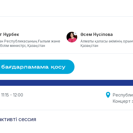
т Нұрбек
Әсем Нүсіпова
ан Республикасының Ғылым және
Алматы қаласы әкімінің оры
білім министрі, Қазақстан
Қазақстан
 бағдарламама қосу
 11:15 - 12:00
Республи
Концерт 
ктивті сессия