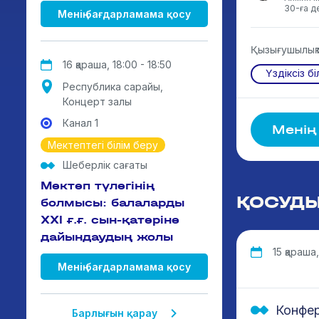
30-ға де
Менің бағдарламама қосу
Қызығушылық
16 қараша, 18:00 - 18:50
Үздіксіз б
Республика сарайы,
Концерт залы
Канал 1
Менің
Мектептегі білім беру
Шеберлік сағаты
Мектеп түлегінің
ҚОСУД
болмысы: балаларды
ХХІ ғ.ғ. сын-қатеріне
дайындаудың жолы
15 қараша, 
Менің бағдарламама қосу
Конфе
Барлығын қарау