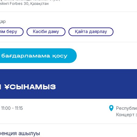
йінгі Forbes 30, Қазақстан
тар
ілім беру
Кәсіби даму
Қайта даярлау
 бағдарламама қосу
Ы ҰСЫНАМЫЗ
11:00 - 11:15
Республи
Концерт 
ренция ашылуы