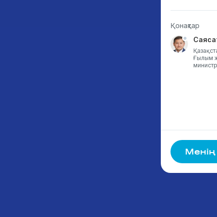
Қонақтар
Камила Абдолда
Саяса
К.Әзірбаев атындағы №15 орта
Қазақст
мектеп, 7-сынып оқушысы , 12
Ғылым ж
жас, Қазақстан
министр
Менің