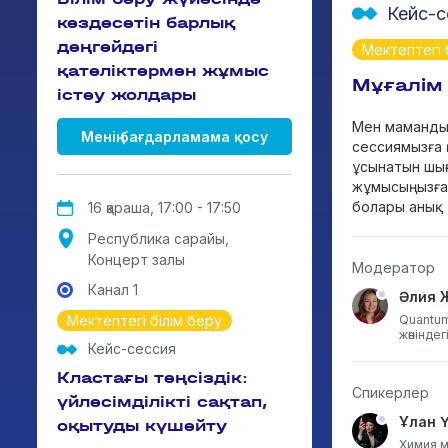
Кейс-с
кездесетін барлық
деңгейдегі
Мектептегі 
қателіктермен жұмыс
Мұғалім
істеу жолдары
Мен мамандық
Менің бағдарламама қосу
сессиямызға қ
ұсынатын шыға
жұмысыңызға 
болары анық.
16 қараша, 17:00 - 17:50
Республика сарайы,
Концерт залы
Модератор
Канал 1
Әлия 
Мектептегі білім беру
Quantu
жөніндег
Кейс-сессия
Кластағы теңсіздік:
Спикерлер
үйлесімділікті сақтап,
Ұлан 
оқытуды күшейту
Химия м