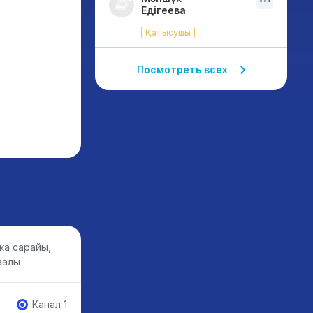
Едігеева
Қатысушы
Посмотреть всех
ка сарайы,
залы
Канал 1