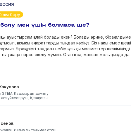
ессия
білім беру
 болу мен үшін болмаса ше?
ты ауыстырсам қалай болады екен? Болады әрине, бірақ алдымен
атысып, қызықты ақпараттарды тыңдап көріңіз. Біз нақты емес ше
рмыз. Бірақ қазіргі таңдағы небір қызықты мәліметтер шешіміңізді 
тың жаңа нәрсе әкелу мүмкін. Оған қоса, мансап жолыңызда да 
Жакупова
m STEM, Кадрларды дамыту
і аға үйлестіруші, Қазақстан
Үсенов
ұғалімі, ғылымды танымал етуші,