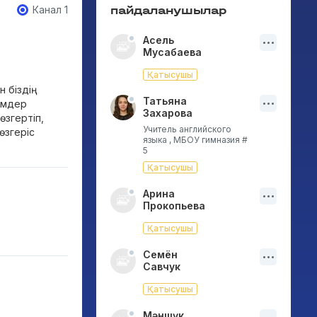
Канал 1
пайдаланушылар
Асель
Мусабаева
Қатысушы
 біздің
Татьяна
шімдер
Захарова
өзгертіп,
Учитель английского
өзгеріс
языка , МБОУ гимназия #
5
Қатысушы
Арина
Прокопьева
Қатысушы
Семён
Савчук
Қатысушы
Мәншүк