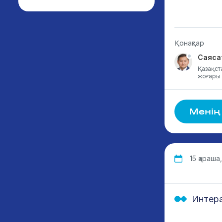
Қонақтар
Саяса
Қазақст
жоғары 
Менің
15 қараша,
Интера