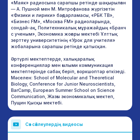
«Маяк» радиосына сарапшы ретінде шақырылған
— А. Пушной мен М. Митрофанова жүргізетін
«Физики и лирики» бағдарламасы, «РБК ТВ»,
«Бизнес FM», «Москва FM» радиоларында,
сондай-ақ, Политехникалық мұражайдың «Бранч
с ученым», Экономика жоғары мектебі Ұлттық
зерттеу университетінің «Урок для учителя»
жобаларына сарапшы ретінде қатысқан.
Әртүрлі мектептерде, халықаралық
конференциялар мен ғылыми коммуникация
мектептерінде сабақ беріп, воркшоптар өткізеді.
Мәселен: School of Molecular and Theoretical
Biology, Conference for Junior Neuroscientists,
BarCamp, European Summer School on Science
Communication, Жазғы экономикалық мектеп,
Пущин Қысқы мектебі.
Сөз сөйлеулердің видеосы