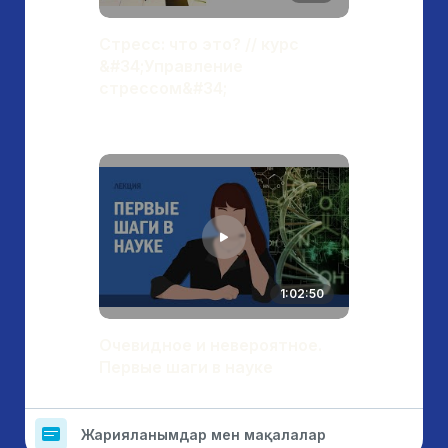
Стресс: что это? // курс
&#34;Управление
стрессом&#34;
1:02:50
Очевидное и невероятное.
Первые шаги в науке
Жарияланымдар мен мақалалар