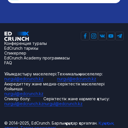
Конференция туралы
EdCrunch тарихы
Спикерлер
EdCrunch Academy программасы
FAQ
Ұйымдастыру мәселелері:
Техникалық мәселелер:
nurgul@edcrunch.kz
nurgul@edcrunch.kz
Аккредиттеу және медиа-серіктестік мәселелері
бойынша:
nurgul@edcrunch.kz
Спикер болу:
Серіктестік және көрмеге қатысу:
nurgul@edcrunch.kz
nurgul@edcrunch.kz
© 2014–2025, EdCrunch. Барлық құқықтар қорғалған.
Құқықтық
ақпарат.
Төлем ережелері.