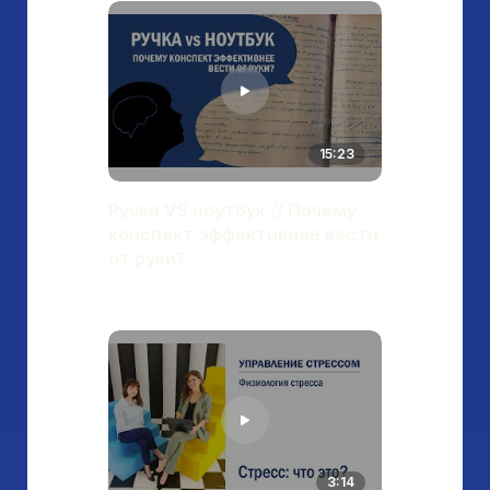
15:23
Ручка VS ноутбук // Почему
конспект эффективнее вести
от руки?
3:14