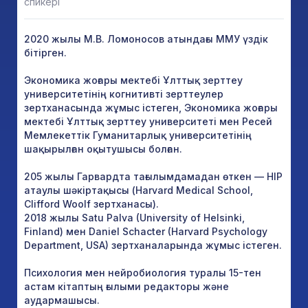
спикері
2020 жылы М.В. Ломоносов атындағы ММУ үздік
бітірген.
Экономика жоғары мектебі Ұлттық зерттеу
университетінің когнитивті зерттеулер
зертханасында жұмыс істеген, Экономика жоғары
мектебі Ұлттық зерттеу университеті мен Ресей
Мемлекеттік Гуманитарлық университетінің
шақырылған оқытушысы болған.
205 жылы Гарвардта тағылымдамадан өткен — HIP
атаулы шәкіртақысы (Harvard Medical School,
Clifford Woolf зертханасы).
2018 жылы Satu Palva (University of Helsinki,
Finland) мен Daniel Schacter (Harvard Psychology
Department, USA) зертханаларында жұмыс істеген.
Психология мен нейробиология туралы 15-тен
астам кітаптың ғылыми редакторы және
аудармашысы.